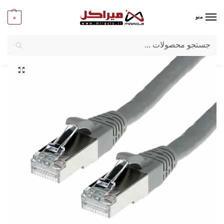
0
منو
جستجو
میراکل
/
کامپیوتر
/
کابل
/
پچ کورد شبکه