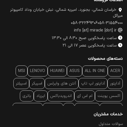
اطلاعات فروشگاه
خراسان شمالی، بجنورد، امیریه شمالی، نبش خیابان وداد کامپیوتر
میراکل
058-32249306
058-31554000
info [at] miracle [dot] ir
ساعت پاسخگویی صبح 8:30 الی 13:30
ساعت پاسخگویی عصر 17 الی 21
دسته‌های محصولات
MSI
LENOVO
HUAWEI
ASUS
ALL IN ONE
ACER
آداپتور
آداپتور لپ تاپ
آنتن‌ های وایرلس
اسپیکر
اسپیلتر
اکسس پوینت
ام اس آی
اندرویدباکس
ایرپاد
باتری
بارکد خوان
برند لپ تاپ
پاور
پاور بانک
پایه خنک کننده
خدمات مشتریان
پایه سقفی
پایه نگهدارنده
پچ کورد شبکه
پد موس
پردازنده
سوالات متداول