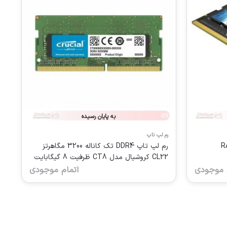
به پایان رسیده
رم لپ تاپ
R
رم لپ تاپ DDR4 تک کاناله 3200 مگاهرتز
CL22 کروشیال مدل CT8 ظرفیت 8 گیگابایت
 موجودی
اتمام موجودی