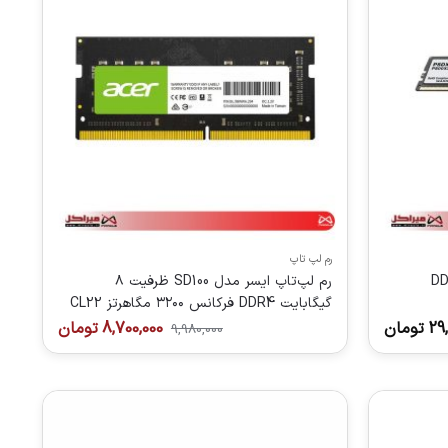
رم لپ تاپ
16 گیگابایت DDR5
رم لپ‌تاپ ایسر مدل SD100 ظرفیت ۸
گیگابایت DDR4 فرکانس ۳۲۰۰ مگاهرتز CL22
29
تومان
8,700,000
تومان
9,980,000