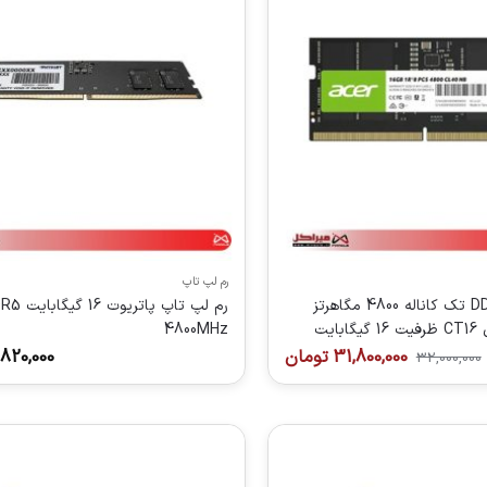
رم لپ تاپ
رم لپ تاپ DDR5 تک کاناله 4800 مگاهرتز
رم لپ تاپ پاتریوت 
4800MHz
31,800,000
تومان
,820,000
32,000,000