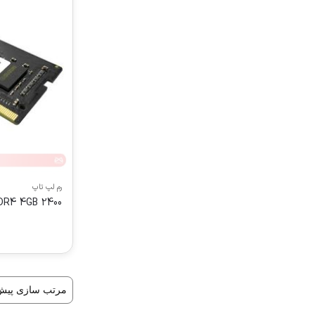
رم لپ تاپ
DR4 4GB 2400