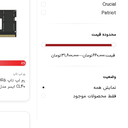
Crucial
‎Patriot
محدوده قیمت
قیمت:
660,000 تومان
—
31,800,000 تومان
رم لپ تاپ
وضعیت
CL40 ایسر مدل CT16 ظرفیت 16 گیگابایت
نمایش همه
فقط محصولات موجود