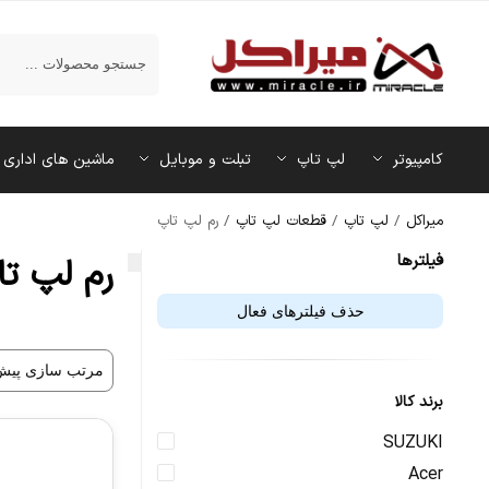
جستجو
کامپیوتر
لپ تاپ
تبلت و موبایل
ماشین‌ های اداری
میراکل
/
لپ تاپ
/
قطعات لپ تاپ
/
رم لپ تاپ
فیلتر‌ها
رم لپ تا
حذف فیلترهای فعال
برند کالا
SUZUKI
Acer