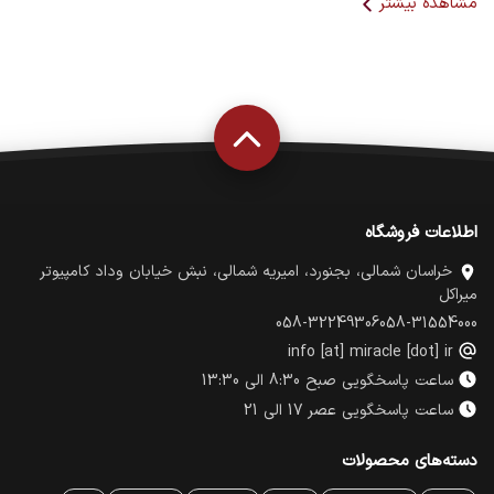
مشاهده بیشتر
نوسانات برق، اتصال کوتاه و افزایش ناگهانی ولتاژ محافظت می‌کند.
انتخاب پاور مناسب به توان مصرفی قطعات و نوع کاربری سیستم
بستگی دارد.
هنگام خرید پاور به چه نکاتی توجه کنیم؟
توان خروجی واقعی
گواهینامه راندمان انرژی
تعداد کانکتورها
سیستم‌های حفاظتی
اطلاعات فروشگاه
کیفیت ساخت
خراسان شمالی، بجنورد، امیریه شمالی، نبش خیابان وداد کامپیوتر
میراکل
058-32249306
058-31554000
info [at] miracle [dot] ir
ساعت پاسخگویی صبح 8:30 الی 13:30
ساعت پاسخگویی عصر 17 الی 21
دسته‌های محصولات