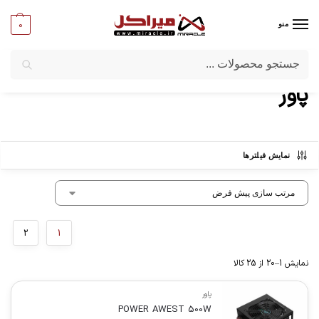
0
منو
جستجو
میراکل
/
کامپیوتر
/
قطعات اصلی
/
پاور
پاور
نمایش فیلترها
2
1
نمایش 1–20 از 25 کالا
پاور
POWER AWEST 500W