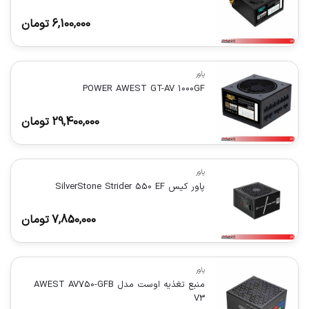
6,100,000
تومان
پاور
POWER AWEST GT-AV 1000GF
29,400,000
تومان
پاور
پاور کیس SilverStone Strider 550 EF
7,850,000
تومان
پاور
منبع تغذیه اوست مدل AWEST AV750-GFB
V3