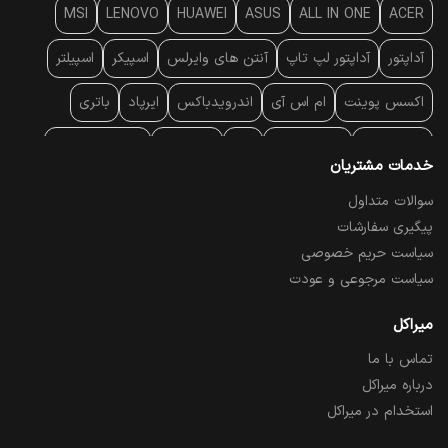
MSI
LENOVO
HUAWEI
ASUS
ALL IN ONE
ACER
آداپتور
آداپتور لپ تاپ
آنتن‌ های وایرلس
اسپیکر
اسپیلتر
اکسس پوینت
ام اس آی
اندرویدباکس
ایرپاد
باتری
بارکد خوان
برند لپ تاپ
پاور
پاور بانک
پایه خنک کننده
خدمات مشتریان
پایه سقفی
پایه نگهدارنده
پچ کورد شبکه
پد موس
پردازنده
سوالات متداول
پیگیری سفارشات
پرده نمایش
پرینتر حرارتی
پرینتر لیبل - بارکد
پرینتر لیزری
سیاست حریم خصوصی
تبلت و موبایل
تجهیزات پسیو شبکه
تلفن رومیزی تحت شبکه
سیاست مرجوعی و عودت
تلویزیون
چراغ مطالعه
حافظه SSD
خمیر سیلیکون
میراکل
تماس با ما
درایو نوری
درایو نوری اکسترنال
دستگاه حضور غیاب
درباره میراکل
دستگاه ضبط تصاویر
دسته بازی
دوربین مدار بسته
رک
استخدام در میراکل