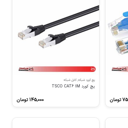
پچ کورد شبکه
,
کابل شبکه
پچ کورد TSCO CAT6 1M
75
تومان
145,000
تومان