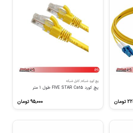
پچ کورد شبکه
,
کابل شبکه
پچ کورد FIVE STAR Cat5 طول 1 متر
22
تومان
95,000
تومان