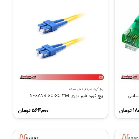
پچ کورد شبکه
,
کابل شبکه
پچ کورد فیبر نوری NEXANS SC-SC 3M
180
تومان
564,000
تومان