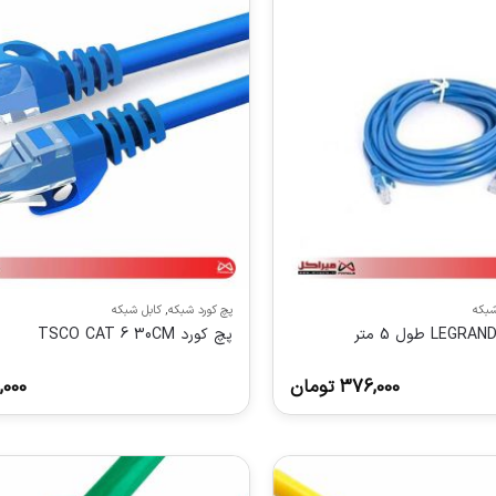
شبکه
پچ کورد شبکه
,
کابل شبکه
پچ کورد TSCO CAT 6 30CM
376,000
تومان
,000