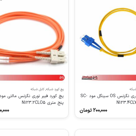
شبکه
پچ کورد شبکه
,
کابل شبکه
پچ کورد فیبر نوری نگزنس OS سینگل مود SC-
پنج متری N123.2CLO5
200,000
تومان
0,000