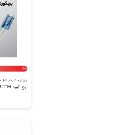
پچ کورد شبکه
,
کابل 
پچ كورد FIBER NEXANS LC-FC 3M