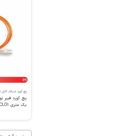
پچ کورد شبکه
,
کابل 
یک متری N123.2CLO1