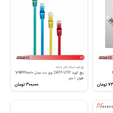
پچ کورد شبکه
,
کابل شبکه
پچ کورد CAT6 UTP وی نت مدل V-NP6U0010
طول 1 متر
73
تومان
300,000
تومان