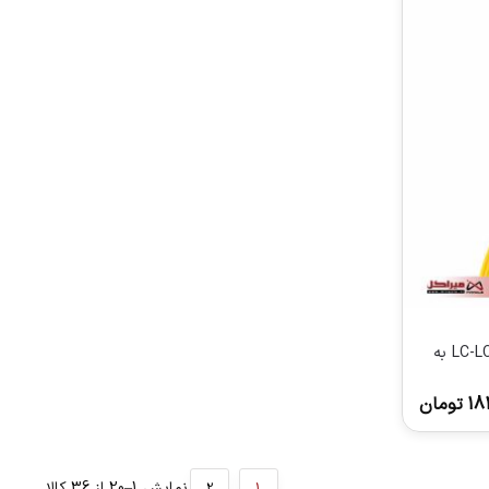
کابل فیبر نوری سینگل پی نت مدل LC-LC به
18
تومان
نمایش 1–20 از 36 کالا