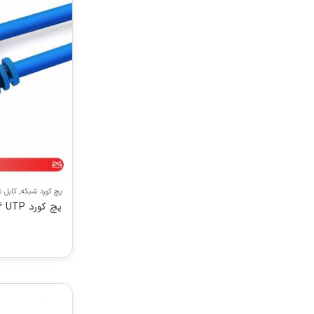
پچ کورد شبکه
,
کابل 
پچ کورد CATE6 UTP دیتالند30CM