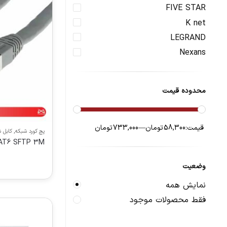
FIVE STAR
K net
LEGRAND
Nexans
محدوده قیمت
قیمت:
58,300 تومان
—
733,000 تومان
پچ کورد شبکه
,
کابل 
AT6 SFTP 3M
وضعیت
نمایش همه
فقط محصولات موجود