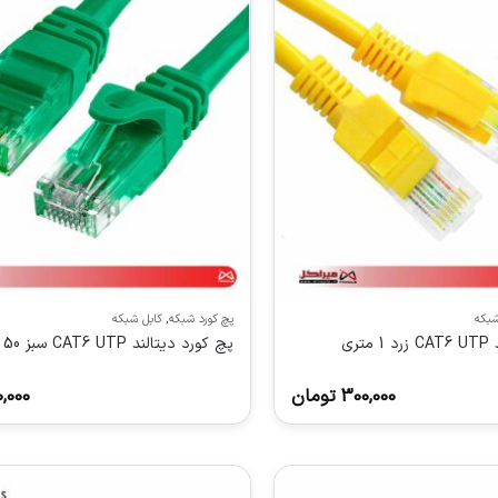
شبکه
پچ کورد شبکه
,
کابل شبکه
تری
پچ کورد دیتالند CAT6 UTP سبز 50 سانتی
300,000
تومان
,000