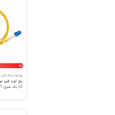
پچ کورد شبکه
,
کابل 
LC یک متری N123.4CLY1