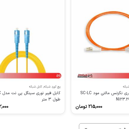
شبکه
پچ کورد شبکه
,
کابل شبکه
پچ کورد فیبر نوری نگزنس مالتی مود SC-LC
طول 3 متر
215,000
تومان
2,000