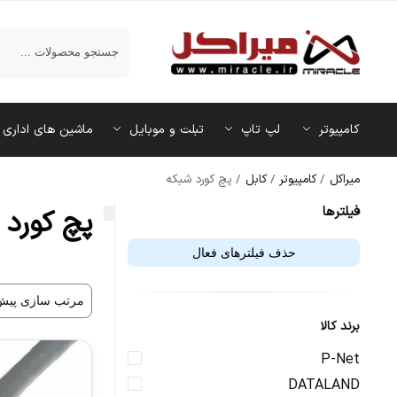
جستجو
کامپیوتر
لپ تاپ
تبلت و موبایل
ماشین‌ های اداری
میراکل
/
کامپیوتر
/
کابل
/
پچ کورد شبکه
فیلتر‌ها
پچ کورد 
حذف فیلترهای فعال
برند کالا
P-Net
DATALAND