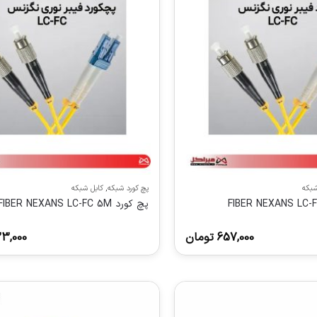
شبکه
پچ کورد شبکه
,
کابل شبکه
پچ كورد FIBER NEXANS LC-FC 5M
657,000
تومان
3,000