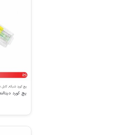
پچ کورد شبکه
,
کابل 
پچ کورد دیتالند CAT6 UTP زرد 1 م