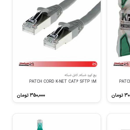
پچ کورد شبکه
,
کابل شبکه
PATCH CORD K-NET CAT6 SFTP 1M
PATC
30
تومان
350,000
تومان