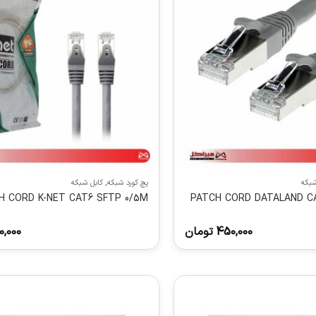
شبکه
پچ کورد شبکه
,
کابل شبکه
H CORD K-NET CAT6 SFTP 0/5M
PATCH CORD DATALAND C
450,000
تومان
0,000