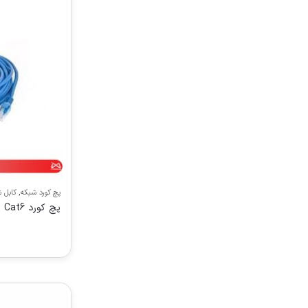
پچ کورد شبکه
,
کابل 
پچ کورد LEGRAND Cat6 طول 5 متر