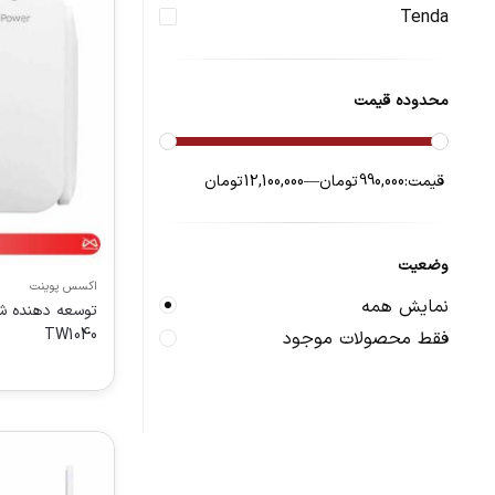
Tenda
محدوده قیمت
قیمت:
990,000 تومان
—
12,100,000 تومان
وضعیت
اکسس پوینت
نمایش همه
توسعه دهنده ش
TW1040
فقط محصولات موجود