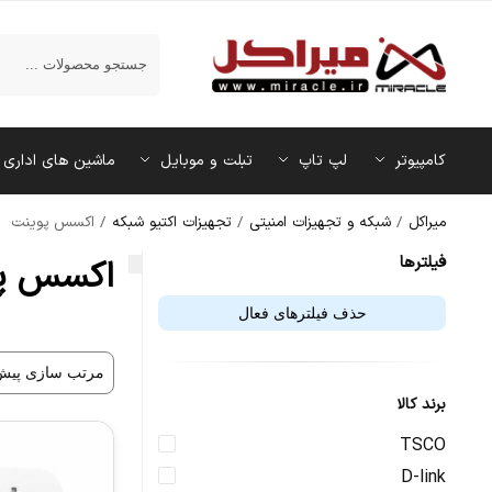
جستجو
کامپیوتر
لپ تاپ
تبلت و موبایل
ماشین‌ های اداری
میراکل
/
شبکه و تجهیزات امنیتی
/
تجهیزات اکتیو شبکه
/
اکسس پوینت
فیلتر‌ها
اکسس پ
حذف فیلترهای فعال
برند کالا
TSCO
D-link