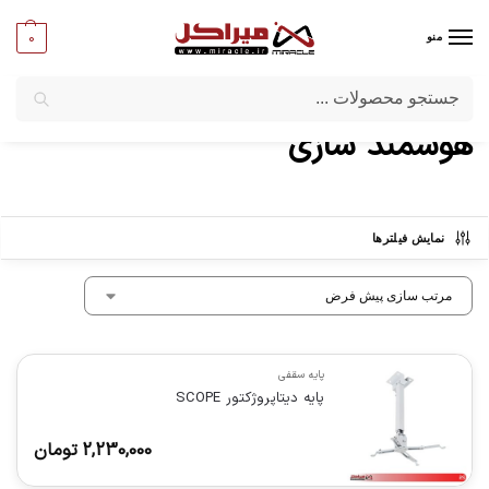
0
منو
جستجو
میراکل
/
ماشین‌ های اداری
/
هوشمند سازی
هوشمند سازی
نمایش فیلترها
پایه سقفی
پايه ديتاپروژكتور SCOPE
2,230,000
تومان