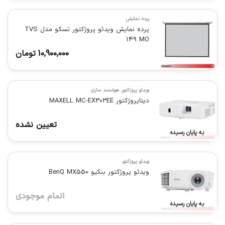
پرده نمایش
پرده نمایش ویدئو پروژکتور تسکو مدل TVS
149 MO
10,900,000
تومان
ویدئو پروژکتور
,
هوشمند سازی
دیتاپروژکتور MAXELL MC-EX303EE
تعیین نشده
به پایان رسیده
ویدئو پروژکتور
ویدئو پروژکتور بنکیو BenQ MX550
اتمام موجودی
به پایان رسیده