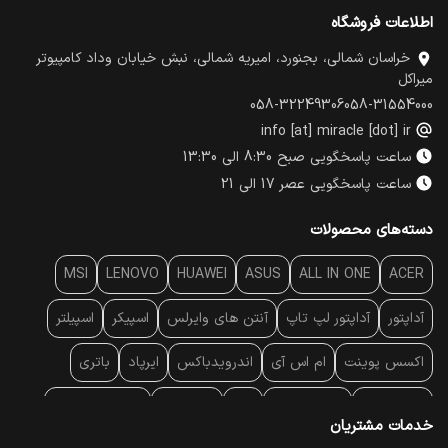
اطلاعات فروشگاه
خراسان شمالی، بجنورد، امیریه شمالی، نبش خیابان وداد کامپیوتر
میراکل
058-32249306
058-31554000
info [at] miracle [dot] ir
ساعت پاسخگویی صبح 8:30 الی 13:30
ساعت پاسخگویی عصر 17 الی 21
دسته‌های محصولات
MSI
LENOVO
HUAWEI
ASUS
ALL IN ONE
ACER
آداپتور
آداپتور لپ تاپ
آنتن‌ های وایرلس
اسپیکر
اسپیلتر
اکسس پوینت
ام اس آی
اندرویدباکس
ایرپاد
باتری
بارکد خوان
برند لپ تاپ
پاور
پاور بانک
پایه خنک کننده
خدمات مشتریان