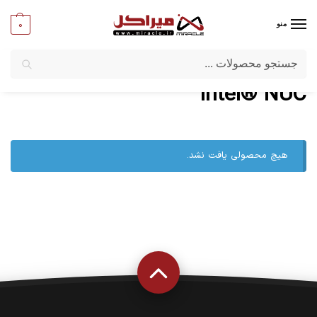
0
منو
جستجو
میراکل
/
کامپیوترهای بدون کیس
/
کامپیوتر های کوچک
/
Intel® NUC
Intel® NUC
هیچ محصولی یافت نشد.