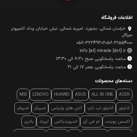
اطلاعات فروشگاه
خراسان شمالی، بجنورد، امیریه شمالی، نبش خیابان وداد کامپیوتر
میراکل
058-32249306
058-31554000
info [at] miracle [dot] ir
ساعت پاسخگویی صبح 8:30 الی 13:30
ساعت پاسخگویی عصر 17 الی 21
دسته‌های محصولات
MSI
LENOVO
HUAWEI
ASUS
ALL IN ONE
ACER
آداپتور
آداپتور لپ تاپ
آنتن‌ های وایرلس
اسپیکر
اسپیلتر
اکسس پوینت
ام اس آی
اندرویدباکس
ایرپاد
باتری
بارکد خوان
برند لپ تاپ
پاور
پاور بانک
پایه خنک کننده