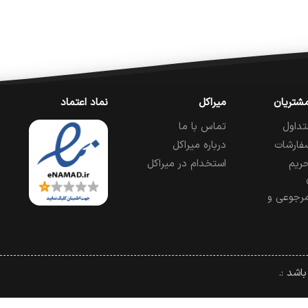
شتریان
میراکل
نماد اعتماد
تداول
تماس با ما
فارشات
درباره میراکل
ریم
استخدام در میراکل
رجوعی و
اشد :.