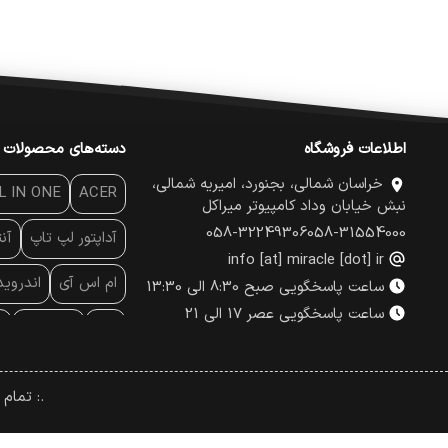
اطلاعات فروشگاه
دسته‌های محصولات
خراسان شمالی، بجنورد، امیریه شمالی،
L IN ONE
ACER
نبش خیابان وداد کامپیوتر میراکل
058-32249306
058-31554000
آداپتور لپ تاپ
آن
info [at] miracle [dot] ir
ام اس آی
اندروی
ساعت پاسخگویی صبح 8:30 الی 13:30
ساعت پاسخگویی عصر 17 الی 21
پاور
پاور بانک
پ
پچ کورد شبکه
پد
.: تمام
پرینتر لیبل - بارکد