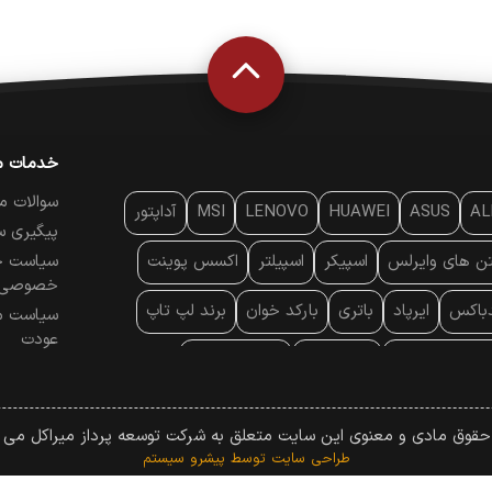
خدمات م
سوالات م
AL
ASUS
HUAWEI
LENOVO
MSI
آداپتور
پیگیری س
تن‌ های وایرلس
اسپیکر
اسپیلتر
اکسس پوینت
سیاست ح
خصوصی
دباکس
ایرپاد
باتری
بارکد خوان
برند لپ تاپ
سیاست م
عودت
ایه خنک کننده
پایه سقفی
پایه نگهدارنده
 موس
پردازنده
پرده نمایش
پرینتر حرارتی
 حقوق مادی و معنوی این سایت متعلق به شرکت توسعه پرداز میراکل می ب
پرینتر لیزری
تبلت و موبایل
تجهیزات پسیو شبکه
طراحی سایت
توسط پیشرو سیستم