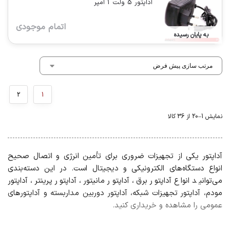
آداپتور 5 ولت 1 آمپر
اتمام موجودی
به پایان رسیده
2
1
نمایش 1–20 از 36 کالا
آداپتور یکی از تجهیزات ضروری برای تأمین انرژی و اتصال صحیح
انواع دستگاه‌های الکترونیکی و دیجیتال است. در این دسته‌بندی
می‌توانید انواع آداپتور برق، آداپتور مانیتور، آداپتور پرینتر، آداپتور
مودم، آداپتور تجهیزات شبکه، آداپتور دوربین مداربسته و آداپتورهای
عمومی را مشاهده و خریداری کنید.
آداپتورهای باکیفیت با تبدیل جریان برق و ارائه ولتاژ و آمپر مناسب،