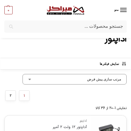
0
منو
جستجو
میراکل
/
کامپیوتر
/
قطعات جانبی
/
آداپتور
آداپتور
نمایش فیلترها
2
1
نمایش 1–20 از 36 کالا
آداپتور
آداپتور 12 ولت 2 آمپر