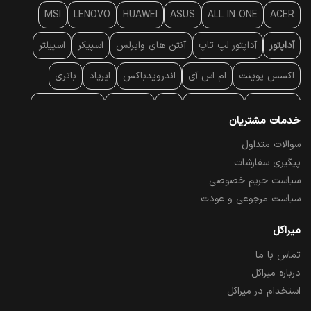
MSI
LENOVO
HUAWEI
ASUS
ALL IN ONE
ACER
آداپتور
آداپتور لپ تاپ
آنتن‌ های وایرلس
اسپیکر
اسپیلتر
اکسس پوینت
ام اس آی
اندرویدباکس
ایرپاد
باتری
بارکد خوان
برند لپ تاپ
پاور
پاور بانک
پایه خنک کننده
خدمات مشتریان
پایه سقفی
پایه نگهدارنده
پچ کورد شبکه
پد موس
پردازنده
سوالات متداول
پیگیری سفارشات
پرده نمایش
پرینتر حرارتی
پرینتر لیبل - بارکد
پرینتر لیزری
سیاست حریم خصوصی
تبلت و موبایل
تجهیزات پسیو شبکه
تلفن رومیزی تحت شبکه
سیاست مرجوعی و عودت
تلویزیون
چراغ مطالعه
حافظه SSD
خمیر سیلیکون
میراکل
تماس با ما
درایو نوری
درایو نوری اکسترنال
دستگاه حضور غیاب
درباره میراکل
دستگاه ضبط تصاویر
دسته بازی
دوربین مدار بسته
رک
استخدام در میراکل