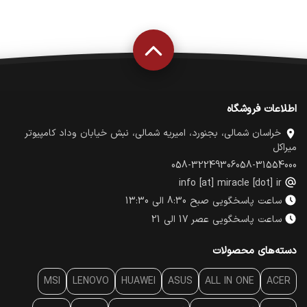
افزایش سرعت انتقال اطلاعات
پایداری بیشتر ارتباط
کاهش تاخیر شبکه
پشتیبانی از استانداردهای جدید
اطلاعات فروشگاه
خراسان شمالی، بجنورد، امیریه شمالی، نبش خیابان وداد کامپیوتر
میراکل
058-32249306
058-31554000
info [at] miracle [dot] ir
ساعت پاسخگویی صبح 8:30 الی 13:30
ساعت پاسخگویی عصر 17 الی 21
دسته‌های محصولات
MSI
LENOVO
HUAWEI
ASUS
ALL IN ONE
ACER