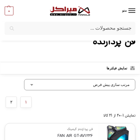
0
منو
جستجو
میراکل
/
کامپیوتر
/
قطعات اصلی
/
فن پردازنده
فن پردازنده
نمایش فیلترها
2
1
نمایش 1–20 از 21 کالا
فن پردازنده
,
گیمینگ
FAN AIR GT-AV1236