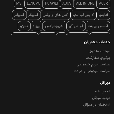
MSI
LENOVO
HUAWEI
ASUS
ALL IN ONE
ACER
آداپتور
آداپتور لپ تاپ
آنتن‌ های وایرلس
اسپیکر
اسپیلتر
اکسس پوینت
ام اس آی
اندرویدباکس
ایرپاد
باتری
بارکد خوان
برند لپ تاپ
پاور
پاور بانک
پایه خنک کننده
خدمات مشتریان
پایه سقفی
پایه نگهدارنده
پچ کورد شبکه
پد موس
پردازنده
سوالات متداول
پیگیری سفارشات
پرده نمایش
پرینتر حرارتی
پرینتر لیبل - بارکد
پرینتر لیزری
سیاست حریم خصوصی
تبلت و موبایل
تجهیزات پسیو شبکه
تلفن رومیزی تحت شبکه
سیاست مرجوعی و عودت
تلویزیون
چراغ مطالعه
حافظه SSD
خمیر سیلیکون
میراکل
تماس با ما
درایو نوری
درایو نوری اکسترنال
دستگاه حضور غیاب
درباره میراکل
دستگاه ضبط تصاویر
دسته بازی
دوربین مدار بسته
رک
استخدام در میراکل