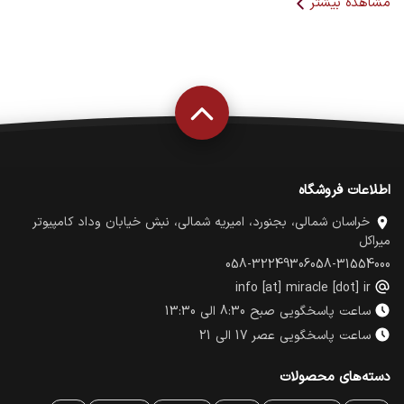
مشاهده بیشتر
هرکدام مزایا و کاربردهای خاص خود را دارند. کاربران حرفه‌ای و
گیمرها معمولاً به سیستم‌های خنک‌کننده قدرتمندتری نیاز دارند.
مزایای استفاده از فن مناسب
کاهش دمای پردازنده
افزایش طول عمر قطعات
عملکرد پایدار سیستم
کاهش افت عملکرد در پردازش‌های سنگین
اطلاعات فروشگاه
خراسان شمالی، بجنورد، امیریه شمالی، نبش خیابان وداد کامپیوتر
میراکل
058-32249306
058-31554000
info [at] miracle [dot] ir
ساعت پاسخگویی صبح 8:30 الی 13:30
ساعت پاسخگویی عصر 17 الی 21
دسته‌های محصولات