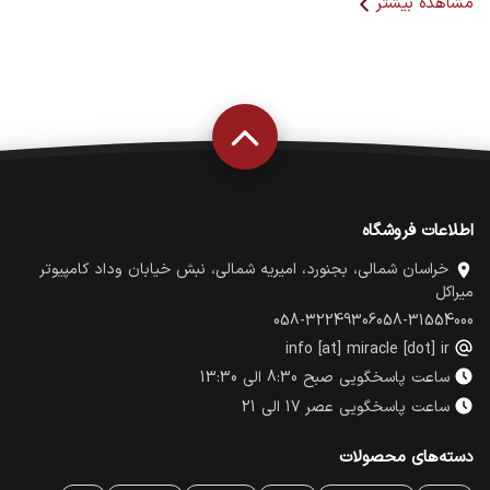
مشاهده بیشتر
انواع مبدل HDMI، VGA، USB، Type-C و DisplayPort از
پرکاربردترین محصولات این دسته محسوب می‌شوند.
چرا مبدل بخریم؟
سازگاری بیشتر تجهیزات
افزایش امکانات اتصال
کاهش هزینه خرید دستگاه جدید
استفاده از تجهیزات قدیمی و جدید در کنار هم
اطلاعات فروشگاه
خراسان شمالی، بجنورد، امیریه شمالی، نبش خیابان وداد کامپیوتر
میراکل
058-32249306
058-31554000
info [at] miracle [dot] ir
ساعت پاسخگویی صبح 8:30 الی 13:30
ساعت پاسخگویی عصر 17 الی 21
دسته‌های محصولات