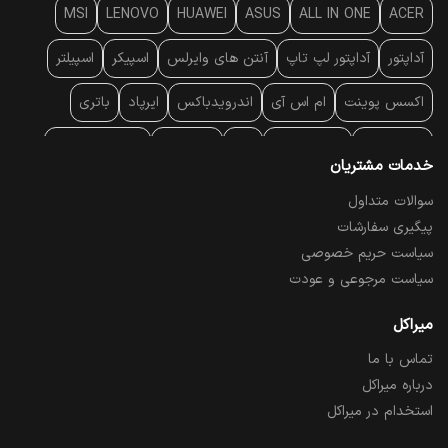
MSI
LENOVO
HUAWEI
ASUS
ALL IN ONE
ACER
آداپتور
آداپتور لپ تاپ
آنتن‌ های وایرلس
اسپیکر
اسپیلتر
اکسس پوینت
ام اس آی
اندرویدباکس
ایرپاد
باتری
بارکد خوان
برند لپ تاپ
پاور
پاور بانک
پایه خنک کننده
خدمات مشتریان
پایه سقفی
پایه نگهدارنده
پچ کورد شبکه
پد موس
پردازنده
سوالات متداول
پیگیری سفارشات
پرده نمایش
پرینتر حرارتی
پرینتر لیبل - بارکد
پرینتر لیزری
سیاست حریم خصوصی
تبلت و موبایل
تجهیزات پسیو شبکه
تلفن رومیزی تحت شبکه
سیاست مرجوعی و عودت
تلویزیون
چراغ مطالعه
حافظه SSD
خمیر سیلیکون
میراکل
تماس با ما
درایو نوری
درایو نوری اکسترنال
دستگاه حضور غیاب
درباره میراکل
دستگاه ضبط تصاویر
دسته بازی
دوربین مدار بسته
رک
استخدام در میراکل