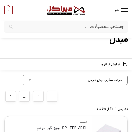
0
منو
جستجو
میراکل
/
کامپیوتر
/
مبدل
مبدل
نمایش فیلترها
4
…
2
1
نمایش 1–20 از 65 کالا
اسپیلتر
SPLITER ADSL نویز گیر مودم