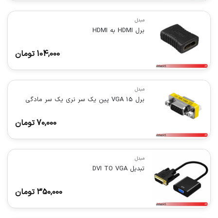
مبدل
برل HDMI به HDMI
104,000
تومان
مبدل
برل VGA 15 پین یک سر نری یک سر مادگی
70,000
تومان
مبدل
تبدیل DVI TO VGA
350,000
تومان