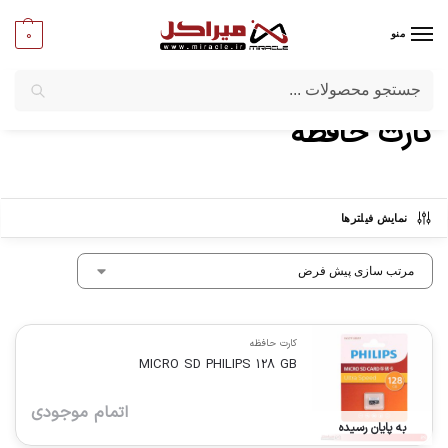
0
منو
جستجو
میراکل
/
تبلت و موبایل
/
لوازم جانبی موبایل وتبلت
/
کارت حافظه
کارت حافظه
نمایش فیلترها
کارت حافظه
MICRO SD PHILIPS 128 GB
اتمام موجودی
به پایان رسیده