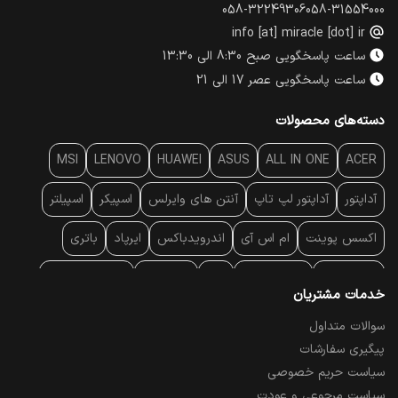
058-32249306
058-31554000
info [at] miracle [dot] ir
ساعت پاسخگویی صبح 8:30 الی 13:30
ساعت پاسخگویی عصر 17 الی 21
دسته‌های محصولات
MSI
LENOVO
HUAWEI
ASUS
ALL IN ONE
ACER
آداپتور
آداپتور لپ تاپ
آنتن‌ های وایرلس
اسپیکر
اسپیلتر
اکسس پوینت
ام اس آی
اندرویدباکس
ایرپاد
باتری
بارکد خوان
برند لپ تاپ
پاور
پاور بانک
پایه خنک کننده
خدمات مشتریان
پایه سقفی
پایه نگهدارنده
پچ کورد شبکه
پد موس
پردازنده
سوالات متداول
پیگیری سفارشات
پرده نمایش
پرینتر حرارتی
پرینتر لیبل - بارکد
پرینتر لیزری
سیاست حریم خصوصی
تبلت و موبایل
تجهیزات پسیو شبکه
تلفن رومیزی تحت شبکه
سیاست مرجوعی و عودت