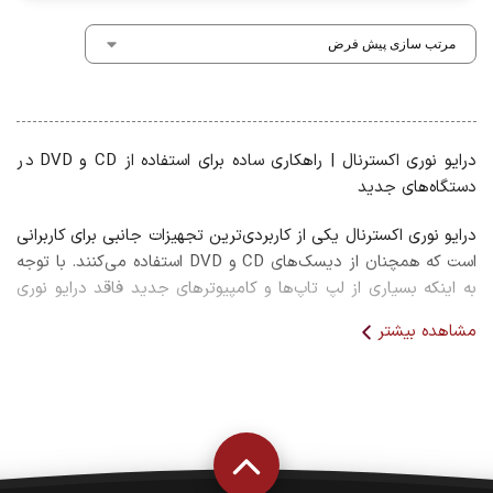
درایو نوری اکسترنال | راهکاری ساده برای استفاده از CD و DVD در
دستگاه‌های جدید
درایو نوری اکسترنال یکی از کاربردی‌ترین تجهیزات جانبی برای کاربرانی
است که همچنان از دیسک‌های CD و DVD استفاده می‌کنند. با توجه
به اینکه بسیاری از لپ تاپ‌ها و کامپیوترهای جدید فاقد درایو نوری
داخلی هستند، استفاده از یک درایو نوری اکسترنال بهترین راهکار برای
مشاهده بیشتر
خواندن و نوشتن اطلاعات روی انواع دیسک‌ها محسوب می‌شود.
این دستگاه از طریق درگاه USB به لپ تاپ یا کامپیوتر متصل شده و
بدون نیاز به نصب پیچیده، امکان اجرای نرم‌افزارها، مشاهده فیلم‌ها،
پخش موسیقی، نصب سیستم‌عامل و انتقال اطلاعات را فراهم
می‌کند. ابعاد کوچک و قابلیت حمل آسان باعث شده است درایوهای