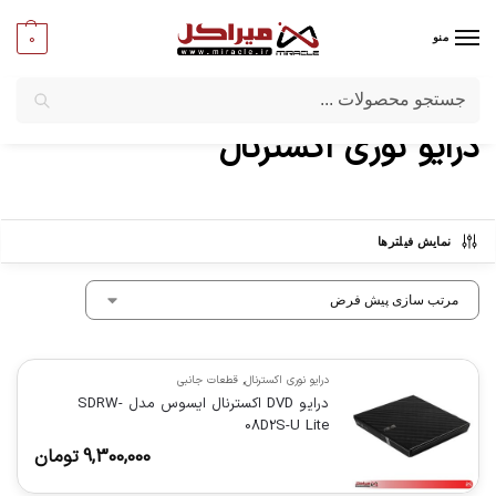
0
منو
جستجو
میراکل
/
کامپیوتر
/
قطعات جانبی
/
درایو نوری اکسترنال
درایو نوری اکسترنال
نمایش فیلترها
درایو نوری اکسترنال
,
قطعات جانبی
درایو DVD اکسترنال ایسوس مدل SDRW-
08D2S-U Lite
9,300,000
تومان