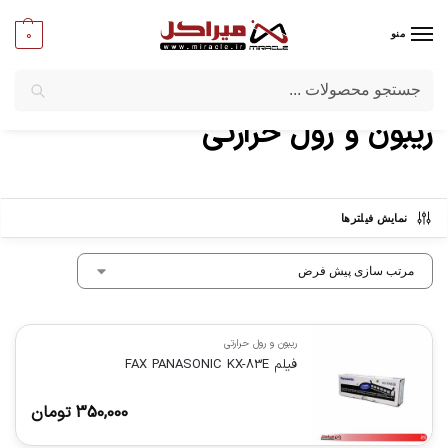
0
منو
جستجو
میراکل
/
ماشین‌ های اداری
/
مواد مصرفی
/
ریبون و رول حرارتی
ریبون و رول حرارتی
نمایش فیلترها
ریبون و رول حرارتی
فیلم FAX PANASONIC KX-83E
350,000
تومان