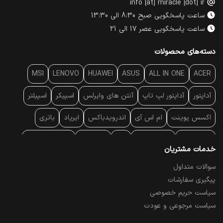
info [at] miracle [dot] ir
ساعت پاسخگویی صبح 8:30 الی 13:30
ساعت پاسخگویی عصر 17 الی 21
دسته‌های محصولات
MSI
LENOVO
HUAWEI
ASUS
ALL IN ONE
ACER
آداپتور
آداپتور لپ تاپ
آنتن‌ های وایرلس
اسپیکر
اسپیلتر
اکسس پوینت
ام اس آی
اندرویدباکس
ایرپاد
باتری
بارکد خوان
برند لپ تاپ
پاور
پاور بانک
پایه خنک کننده
خدمات مشتریان
پایه سقفی
پایه نگهدارنده
پچ کورد شبکه
پد موس
پردازنده
سوالات متداول
پیگیری سفارشات
پرده نمایش
پرینتر حرارتی
پرینتر لیبل - بارکد
پرینتر لیزری
سیاست حریم خصوصی
تبلت و موبایل
تجهیزات پسیو شبکه
تلفن رومیزی تحت شبکه
سیاست مرجوعی و عودت