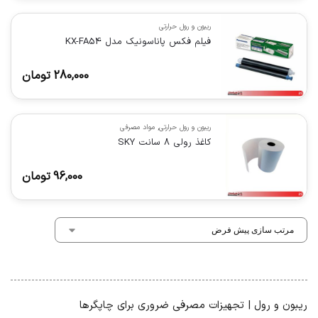
ریبون و رول حرارتی
فیلم فکس پاناسونیک مدل KX-FA54
280,000
تومان
ریبون و رول حرارتی
,
مواد مصرفی
کاغذ رولی 8 سانت SKY
96,000
تومان
ریبون و رول | تجهیزات مصرفی ضروری برای چاپگرها