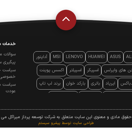
خدمات م
سوالات م
AL
ASUS
HUAWEI
LENOVO
MSI
آداپتور
پیگیری س
تن‌ های وایرلس
اسپیکر
اسپیلتر
اکسس پوینت
سیاست ح
خصوصی
دباکس
ایرپاد
باتری
بارکد خوان
برند لپ تاپ
سیاست م
عودت
ایه خنک کننده
پایه سقفی
پایه نگهدارنده
 موس
پردازنده
پرده نمایش
پرینتر حرارتی
 حقوق مادی و معنوی این سایت متعلق به شرکت توسعه پرداز میراکل می ب
پرینتر لیزری
تبلت و موبایل
تجهیزات پسیو شبکه
طراحی سایت
توسط پیشرو سیستم