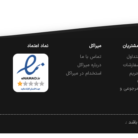
شتریان
میراکل
نماد اعتماد
تداول
تماس با ما
فارشات
درباره میراکل
ریم
استخدام در میراکل
رجوعی و
اشد :.