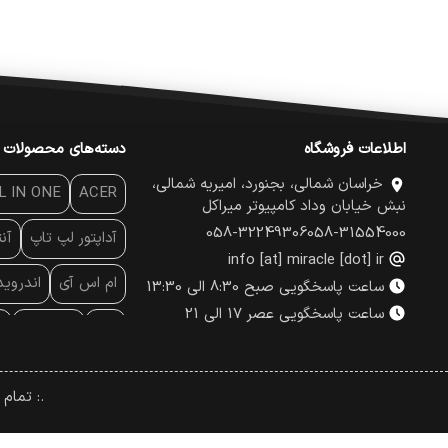
اطلاعات فروشگاه
دسته‌های محصولات
خراسان شمالی، بجنورد، امیریه شمالی،
L IN ONE
ACER
نبش خیابان وداد کامپیوتر میراکل
058-32249306
058-31554000
آداپتور لپ تاپ
آن
info [at] miracle [dot] ir
ام اس آی
اندروی
ساعت پاسخگویی صبح 8:30 الی 13:30
ساعت پاسخگویی عصر 17 الی 21
پاور
پاور بانک
پ
پچ کورد شبکه
پد
.: تمام
پرینتر لیبل - بارکد