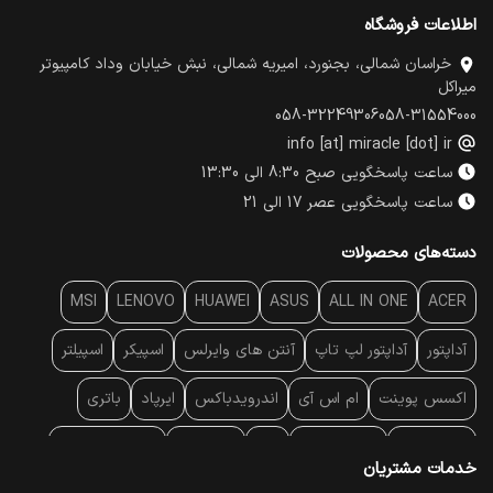
اطلاعات فروشگاه
خراسان شمالی، بجنورد، امیریه شمالی، نبش خیابان وداد کامپیوتر
میراکل
058-32249306
058-31554000
info [at] miracle [dot] ir
ساعت پاسخگویی صبح 8:30 الی 13:30
ساعت پاسخگویی عصر 17 الی 21
دسته‌های محصولات
MSI
LENOVO
HUAWEI
ASUS
ALL IN ONE
ACER
آداپتور
آداپتور لپ تاپ
آنتن‌ های وایرلس
اسپیکر
اسپیلتر
اکسس پوینت
ام اس آی
اندرویدباکس
ایرپاد
باتری
بارکد خوان
برند لپ تاپ
پاور
پاور بانک
پایه خنک کننده
خدمات مشتریان