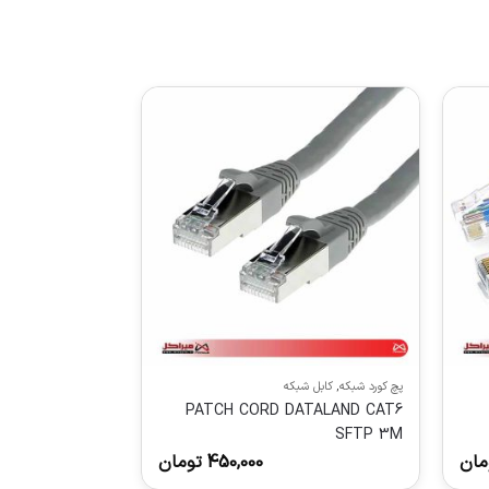
پچ کورد شبکه
,
کابل شبکه
PATCH CORD DATALAND CAT6
SFTP 3M
مان
450,000
تومان