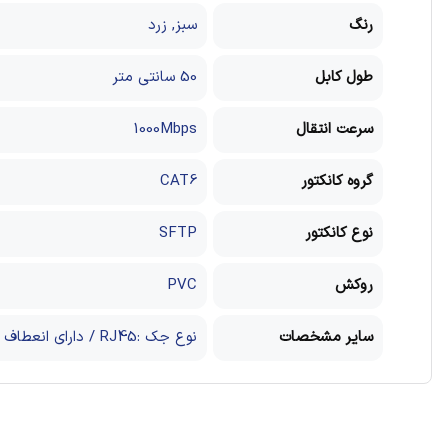
رنگ
سبز, زرد
طول کابل
50 سانتی متر
سرعت انتقال
1000Mbps
گروه کانکتور
CAT6
نوع کانکتور
SFTP
روکش
PVC
سایر مشخصات
نوع جک :RJ45 / دارای انعطاف پذیری بالا / جنس کانکتور فلزی / دارای پین باروکش طلا