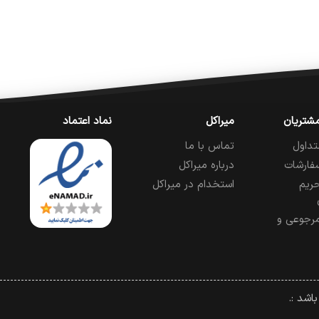
شتریان
میراکل
نماد اعتماد
تداول
تماس با ما
فارشات
درباره میراکل
ریم
استخدام در میراکل
رجوعی و
اشد :.