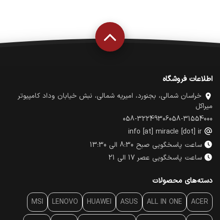
اطلاعات فروشگاه
خراسان شمالی، بجنورد، امیریه شمالی، نبش خیابان وداد کامپیوتر
میراکل
058-32249306
058-31554000
info [at] miracle [dot] ir
ساعت پاسخگویی صبح 8:30 الی 13:30
ساعت پاسخگویی عصر 17 الی 21
دسته‌های محصولات
MSI
LENOVO
HUAWEI
ASUS
ALL IN ONE
ACER