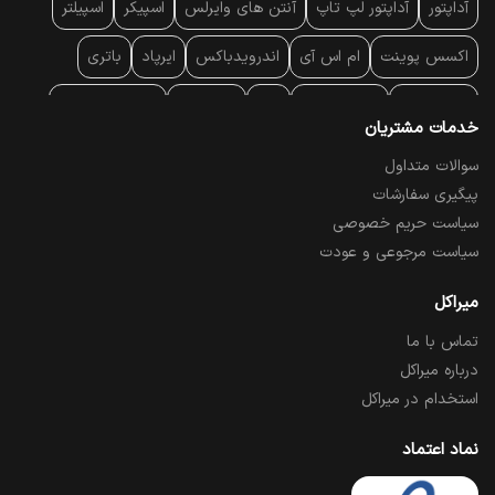
آداپتور
آداپتور لپ تاپ
آنتن‌ های وایرلس
اسپیکر
اسپیلتر
اکسس پوینت
ام اس آی
اندرویدباکس
ایرپاد
باتری
بارکد خوان
برند لپ تاپ
پاور
پاور بانک
پایه خنک کننده
خدمات مشتریان
پایه سقفی
پایه نگهدارنده
پچ کورد شبکه
پد موس
پردازنده
سوالات متداول
پیگیری سفارشات
پرده نمایش
پرینتر حرارتی
پرینتر لیبل - بارکد
پرینتر لیزری
سیاست حریم خصوصی
تبلت و موبایل
تجهیزات پسیو شبکه
تلفن رومیزی تحت شبکه
سیاست مرجوعی و عودت
تلویزیون
چراغ مطالعه
حافظه SSD
خمیر سیلیکون
میراکل
تماس با ما
درایو نوری
درایو نوری اکسترنال
دستگاه حضور غیاب
درباره میراکل
دستگاه ضبط تصاویر
دسته بازی
دوربین مدار بسته
رک
استخدام در میراکل
رم کامپیوتر
رم لپ تاپ
ریبون و رول حرارتی
ساعت هوشمند
نماد اعتماد
سوکت و اتصالات
سوییچ شبکه
شارژر دیواری