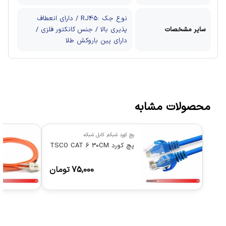
نوع جک :RJ45 / دارای انعطاف
سایر مشخصات
پذیری بالا / جنس کانکتور فلزی /
دارای پین باروکش طلا
محصولات مشابه
پچ کورد شبکه
,
کابل شبکه
پچ کورد TSCO CAT 6 30CM
75,000
تومان