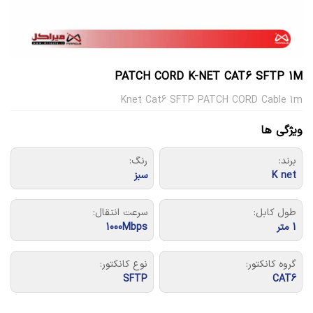
PATCH CORD K-NET CAT6 SFTP 1M
Knet Cat6 SFTP PATCH CORD Cable 1m
ویژگی ها
برند:
رنگ:
K net
سبز
طول کابل:
سرعت انتقال:
1 متر
1000Mbps
گروه کانکتور:
نوع کانکتور:
SFTP
CAT6