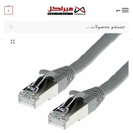
0
منو
جستجو
میراکل
/
کامپیوتر
/
کابل
/
پچ کورد شبکه