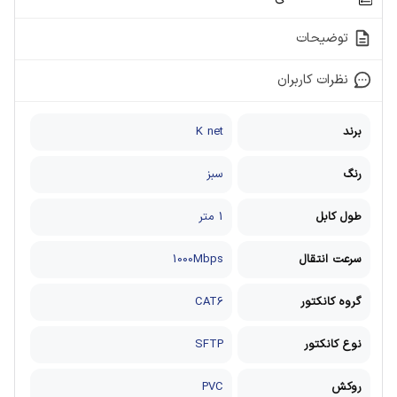
توضیحات
نظرات کاربران
برند
K net
رنگ
سبز
طول کابل
1 متر
سرعت انتقال
1000Mbps
گروه کانکتور
CAT6
نوع کانکتور
SFTP
روکش
PVC