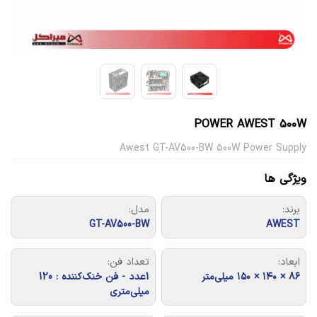
POWER AWEST 500W
Awest GT-AV500-BW 500W Power Supply
ویژگی ها
برند:
مدل:
GT-AV500-BW
AWEST
ابعاد:
تعداد فن:
۸۶ × ۱۴۰ × ۱۵۰ میلی‌متر
1عدد - فن خنک‌کننده : 120
میلی‌متری