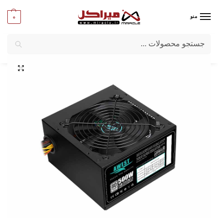
0
منو
جستجو
میراکل
/
کامپیوتر
/
قطعات اصلی
/
پاور