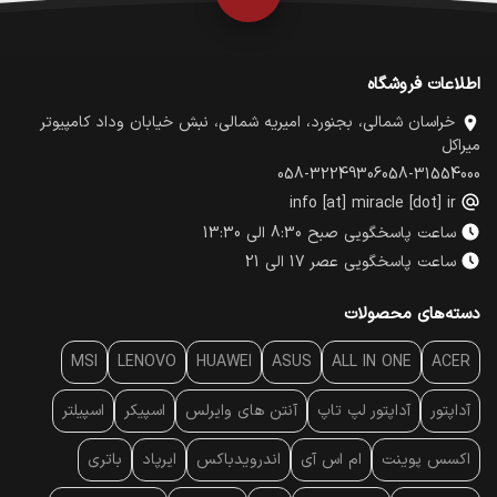
اطلاعات فروشگاه
خراسان شمالی، بجنورد، امیریه شمالی، نبش خیابان وداد کامپیوتر
میراکل
058-32249306
058-31554000
info [at] miracle [dot] ir
ساعت پاسخگویی صبح 8:30 الی 13:30
ساعت پاسخگویی عصر 17 الی 21
دسته‌های محصولات
MSI
LENOVO
HUAWEI
ASUS
ALL IN ONE
ACER
آداپتور
آداپتور لپ تاپ
آنتن‌ های وایرلس
اسپیکر
اسپیلتر
اکسس پوینت
ام اس آی
اندرویدباکس
ایرپاد
باتری