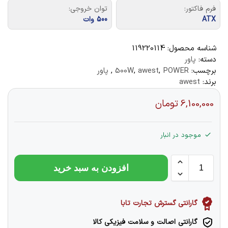
فرم فاکتور:
توان خروجی:
ATX
500 وات
شناسه محصول:
119220114
دسته:
پاور
برچسب:
POWER
,
awest
,
500W
,
پاور
برند:
awest
6,100,000
تومان
موجود در انبار
افزودن به سبد خرید
گارانتی گسترش تجارت تابا
گارانتی اصالت و سلامت فیزیکی کالا