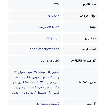
فرم فاکتور
ATX
توان خروجی
500 وات
بازده
۸۲ تا ۸۵ درصد
نوع پاور
غیر ماژولار
استانداردها
OCP,OVP,OPP,OTP.SCP
گواهینامه 80PLUS
Standard, پایه
جریان 12+ ولت: 40 آمپر/ جریان 12-
ولت: 0.3 آمپر/ جریان 5+ ولت: 18
سایر مشخصات
آمپر/ جریان 3.3+ ولت: 18 آمپر, عمر
مفید پاور : 100,000 ساعت / میزان
نویز : 18 دسی‌بل / نورپردازی : ندارد
گارانتی
گسترش تجارت تابا