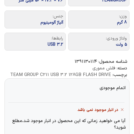
TEAMGROUP
7.6 × 17.2 × 56 میلی متر
وزن:
جنس:
8 گرم
آلیاژ آلومینیوم
ولتاژ ورودی:
رابط‌ها:
۵ ولت
USB 3.2
شناسه محصول:
1391130114
دسته:
فلش مموری
برچسب:
TEAM GROUP C211 USB 3.2 128GB FLASH DRIVE
اتمام موجودی
در انبار موجود نمی باشد
آیا می خواهید زمانی که این محصول در انبار موجود شد،مطلع
شوید؟