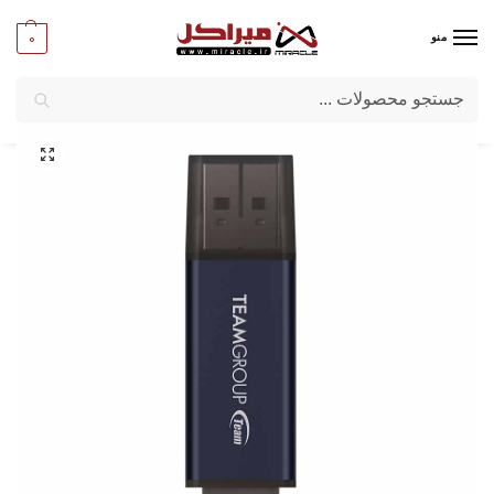
0
منو
جستجو
میراکل
/
کامپیوتر
/
قطعات جانبی
/
فلش مموری