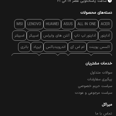
ساعت پاسخگویی عصر 17 الی 21
دسته‌های محصولات
MSI
LENOVO
HUAWEI
ASUS
ALL IN ONE
ACER
آداپتور
آداپتور لپ تاپ
آنتن‌ های وایرلس
اسپیکر
اسپیلتر
اکسس پوینت
ام اس آی
اندرویدباکس
ایرپاد
باتری
بارکد خوان
برند لپ تاپ
پاور
پاور بانک
پایه خنک کننده
خدمات مشتریان
پایه سقفی
پایه نگهدارنده
پچ کورد شبکه
پد موس
پردازنده
سوالات متداول
پیگیری سفارشات
پرده نمایش
پرینتر حرارتی
پرینتر لیبل - بارکد
پرینتر لیزری
سیاست حریم خصوصی
تبلت و موبایل
تجهیزات پسیو شبکه
تلفن رومیزی تحت شبکه
سیاست مرجوعی و عودت
تلویزیون
چراغ مطالعه
حافظه SSD
خمیر سیلیکون
میراکل
تماس با ما
درایو نوری
درایو نوری اکسترنال
دستگاه حضور غیاب