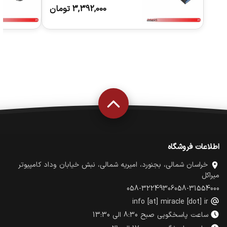
BLACK
3,392,000
تومان
اطلاعات فروشگاه
خراسان شمالی، بجنورد، امیریه شمالی، نبش خیابان وداد کامپیوتر
میراکل
058-32249306
058-31554000
info [at] miracle [dot] ir
ساعت پاسخگویی صبح 8:30 الی 13:30