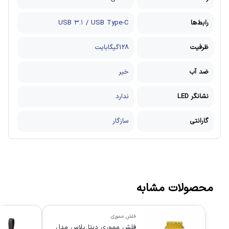
رابط‌ها
USB ۳.۱ / USB Type-C
ظرفیت
128گیگابایت
ضد آب
خیر
نشانگر LED
ندارد
گارانتی
سازگار
محصولات مشابه
فلش مموری
فلش مموری دیتا پلاس مدل