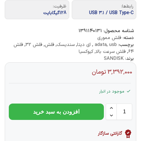
رابط‌ها:
ظرفیت:
USB ۳.۱ / USB Type-C
128گیگابایت
شناسه محصول:
1391140131
دسته:
فلش مموری
برچسب:
usb
,
adata
,
ای دیتا
,
سندیسک
,
فلش
,
فلش 32
,
فلش
64
,
فلش سرعت بالا
,
کیوکسیا
برند:
SANDISK
3,392,000
تومان
موجود در انبار
افزودن به سبد خرید
گارانتی سازگار