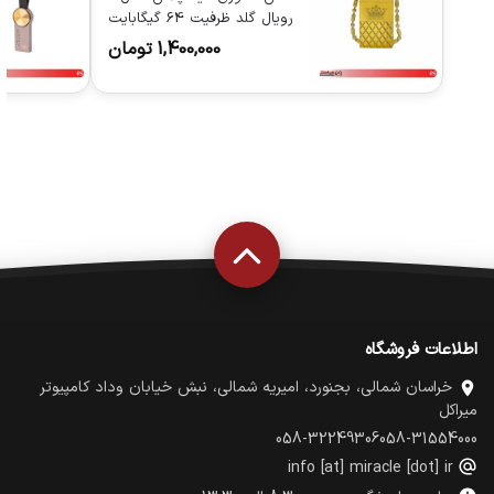
رویال گلد ظرفیت 64 گیگابایت
USB 2.0
1,400,000
تومان
اطلاعات فروشگاه
خراسان شمالی، بجنورد، امیریه شمالی، نبش خیابان وداد کامپیوتر
میراکل
058-32249306
058-31554000
info [at] miracle [dot] ir