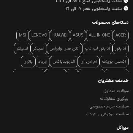
ساعت پاسخگویی صبح 8:30 الی 13:30
ساعت پاسخگویی عصر 17 الی 21
دسته‌های محصولات
MSI
LENOVO
HUAWEI
ASUS
ALL IN ONE
ACER
آداپتور
آداپتور لپ تاپ
آنتن‌ های وایرلس
اسپیکر
اسپیلتر
اکسس پوینت
ام اس آی
اندرویدباکس
ایرپاد
باتری
بارکد خوان
برند لپ تاپ
پاور
پاور بانک
پایه خنک کننده
خدمات مشتریان
پایه سقفی
پایه نگهدارنده
پچ کورد شبکه
پد موس
پردازنده
سوالات متداول
پیگیری سفارشات
پرده نمایش
پرینتر حرارتی
پرینتر لیبل - بارکد
پرینتر لیزری
سیاست حریم خصوصی
تبلت و موبایل
تجهیزات پسیو شبکه
تلفن رومیزی تحت شبکه
سیاست مرجوعی و عودت
تلویزیون
چراغ مطالعه
حافظه SSD
خمیر سیلیکون
میراکل