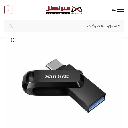
0
منو
جستجو
میراکل
/
کامپیوتر
/
قطعات جانبی
/
فلش مموری