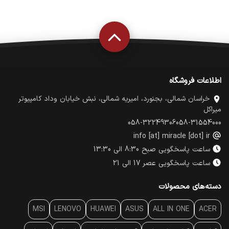
اطلاعات فروشگاه
خراسان شمالی، بجنورد، امیریه شمالی، نبش خیابان وداد کامپیوتر
میراکل
058-32249306
058-31554000
info [at] miracle [dot] ir
ساعت پاسخگویی صبح 8:30 الی 13:30
ساعت پاسخگویی عصر 17 الی 21
دسته‌های محصولات
MSI
LENOVO
HUAWEI
ASUS
ALL IN ONE
ACER