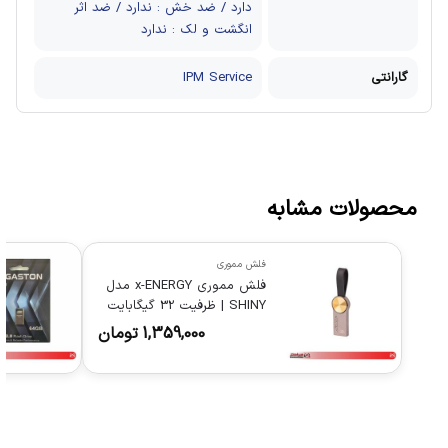
دارد / ضد خش : ندارد / ضد اثر
انگشت و لک : ندارد
گارانتی
IPM Service
محصولات مشابه
فلش مموری
فلش مموری x-ENERGY مدل
SHINY | ظرفیت 32 گیگابایت
USB 3.0
1,359,000
تومان