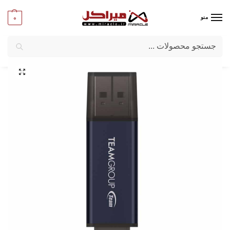
0
منو
جستجو
میراکل
/
کامپیوتر
/
قطعات جانبی
/
فلش مموری