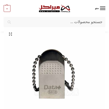
0
منو
جستجو
میراکل
/
کامپیوتر
/
قطعات جانبی
/
فلش مموری