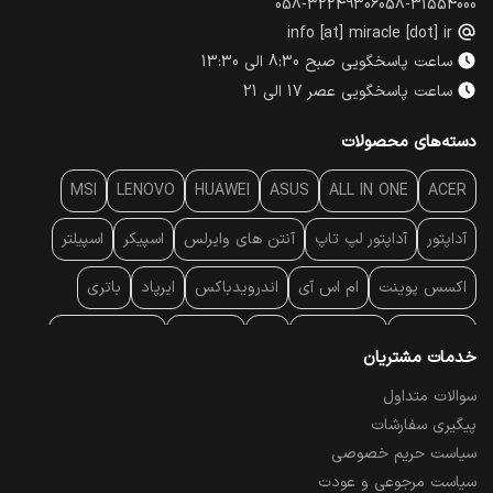
058-32249306
058-31554000
info [at] miracle [dot] ir
ساعت پاسخگویی صبح 8:30 الی 13:30
ساعت پاسخگویی عصر 17 الی 21
دسته‌های محصولات
MSI
LENOVO
HUAWEI
ASUS
ALL IN ONE
ACER
آداپتور
آداپتور لپ تاپ
آنتن‌ های وایرلس
اسپیکر
اسپیلتر
اکسس پوینت
ام اس آی
اندرویدباکس
ایرپاد
باتری
بارکد خوان
برند لپ تاپ
پاور
پاور بانک
پایه خنک کننده
خدمات مشتریان
پایه سقفی
پایه نگهدارنده
پچ کورد شبکه
پد موس
پردازنده
سوالات متداول
پیگیری سفارشات
پرده نمایش
پرینتر حرارتی
پرینتر لیبل - بارکد
پرینتر لیزری
سیاست حریم خصوصی
تبلت و موبایل
تجهیزات پسیو شبکه
تلفن رومیزی تحت شبکه
سیاست مرجوعی و عودت