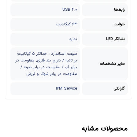
رابط‌ها
USB ۲.۰
ظرفیت
64 گیگابایت
نشانگر LED
ندارد
سرعت استاندارد : حداکثر 5 گیگابیت
بر ثانیه / دارای بند فلزی, مقاومت در
سایر مشخصات
برابر آب / مقاومت در برابر ضربه /
مقاومت در برابر شوک و لرزش
گارانتی
IPM Service
محصولات مشابه