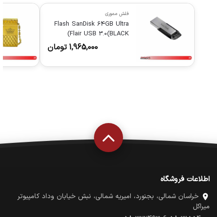
فلش مموری
Flash SanDisk 64GB Ultra
Flair USB 3.0(BLACK)
1,965,000
تومان
اطلاعات فروشگاه
خراسان شمالی، بجنورد، امیریه شمالی، نبش خیابان وداد کامپیوتر
میراکل