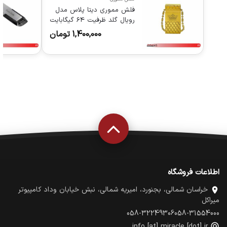
فلش مموری دیتا پلاس مدل
رویال گلد ظرفیت 64 گیگابایت
USB 2.0
1,400,000
تومان
اطلاعات فروشگاه
خراسان شمالی، بجنورد، امیریه شمالی، نبش خیابان وداد کامپیوتر
میراکل
058-32249306
058-31554000