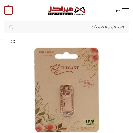
0
منو
جستجو
میراکل
/
کامپیوتر
/
قطعات جانبی
/
فلش مموری