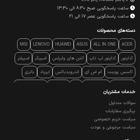
info [at] miracle [dot] ir
ساعت پاسخگویی صبح 8:30 الی 13:30
ساعت پاسخگویی عصر 17 الی 21
دسته‌های محصولات
MSI
LENOVO
HUAWEI
ASUS
ALL IN ONE
ACER
آداپتور
آداپتور لپ تاپ
آنتن‌ های وایرلس
اسپیکر
اسپیلتر
اکسس پوینت
ام اس آی
اندرویدباکس
ایرپاد
باتری
بارکد خوان
برند لپ تاپ
پاور
پاور بانک
پایه خنک کننده
خدمات مشتریان
پایه سقفی
پایه نگهدارنده
پچ کورد شبکه
پد موس
پردازنده
سوالات متداول
پیگیری سفارشات
پرده نمایش
پرینتر حرارتی
پرینتر لیبل - بارکد
پرینتر لیزری
سیاست حریم خصوصی
تبلت و موبایل
تجهیزات پسیو شبکه
تلفن رومیزی تحت شبکه
سیاست مرجوعی و عودت