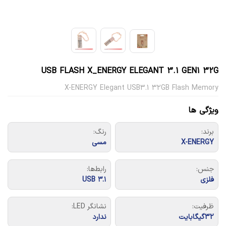
USB FLASH X_ENERGY ELEGANT 3.1 GEN1 32G
X-ENERGY Elegant USB3.1 32GB Flash Memory
ویژگی ها
برند:
رنگ:
X-ENERGY
مسی
جنس:
رابط‌ها:
فلزی
USB ۳.۱
ظرفیت:
نشانگر LED:
32گیگابایت
ندارد