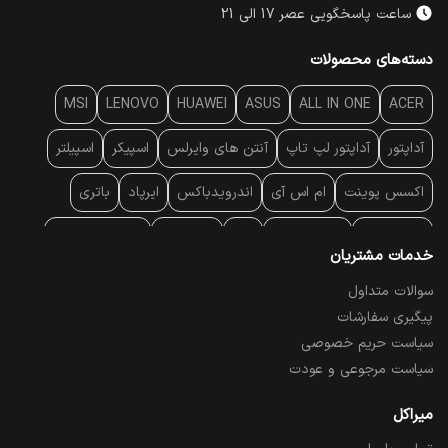
ساعت پاسخگویی عصر 17 الی 21
دسته‌های محصولات
MSI
LENOVO
HUAWEI
ASUS
ALL IN ONE
ACER
آداپتور
آداپتور لپ تاپ
آنتن‌ های وایرلس
اسپیکر
اسپیلتر
اکسس پوینت
ام اس آی
اندرویدباکس
ایرپاد
باتری
بارکد خوان
برند لپ تاپ
پاور
پاور بانک
پایه خنک کننده
خدمات مشتریان
پایه سقفی
پایه نگهدارنده
پچ کورد شبکه
پد موس
پردازنده
سوالات متداول
پیگیری سفارشات
پرده نمایش
پرینتر حرارتی
پرینتر لیبل - بارکد
پرینتر لیزری
سیاست حریم خصوصی
تبلت و موبایل
تجهیزات پسیو شبکه
تلفن رومیزی تحت شبکه
سیاست مرجوعی و عودت
تلویزیون
چراغ مطالعه
حافظه SSD
خمیر سیلیکون
میراکل