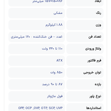
ابعاد
86×150×157 میلی‌متر
رنگ
مشکی
وزن
1.88 کیلوگرم
تعداد فن
1عدد – فن خنک‌کننده : 120 میلی‌متری
ولتاژ ورودی
110 تا 230 ولت
فرم فاکتور
ATX
توان خروجی
850 وات
بازده
87 تا 90 درصد
نوع پاور
فول ماژولار
استانداردها
OPP, OCP ,OVP, OTP, SCP, UVP