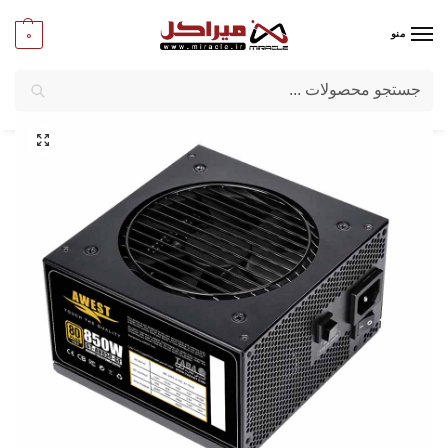
0
منو
جستجو
میراکل
/
کامپیوتر
/
قطعات اصلی
/
پاور