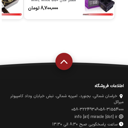
مستر مدل MWE white 550
8,700,000
تومان
اطلاعات فروشگاه
خراسان شمالی، بجنورد، امیریه شمالی، نبش خیابان وداد کامپیوتر
میراکل
058-32249306
058-31554000
info [at] miracle [dot] ir
ساعت پاسخگویی صبح 8:30 الی 13:30