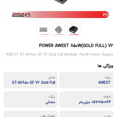
POWER AWEST 850W(GOLD FULL) V2
AWEST GT-AV850-GF V2 Gold Full Modular 850W Power Supply
ویژگی ها
برند:
مدل:
GT-AV850-GF V2 Gold Full
AWEST
ابعاد:
رنگ:
86×150×157 میلی‌متر
مشکی
وزن:
تعداد فن: