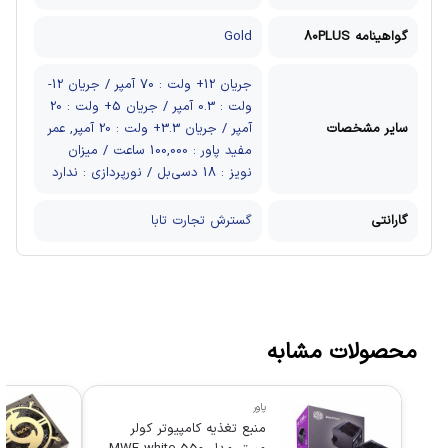
گواهینامه 80PLUS
Gold
جریان 12+ ولت : 70 آمپر / جریان 12-
ولت : 0.3 آمپر / جریان 5+ ولت : 20
سایر مشخصات
آمپر / جریان 3.3+ ولت : 20 آمپر, عمر
مفید پاور : 100,000 ساعت / میزان
نویز : 18 دسی‌بل / نورپردازی : ندارد
گارانتی
گسترش تجارت تابا
محصولات مشابه
پاور
منبع تغذیه کامپیوتر کولر