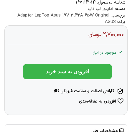
شناسه محصول:
167114014
دسته:
آداپتور لپ تاپ
برچسب:
Adapter LapTop Asus 19V 3.42A 65W Original
برند:
ASUS
2,700,000
تومان
موجود در انبار
افزودن به سبد خرید
گارانتی اصالت و سلامت فیزیکی کالا
افزودن به علاقه‌مندی
مشخصات فنی