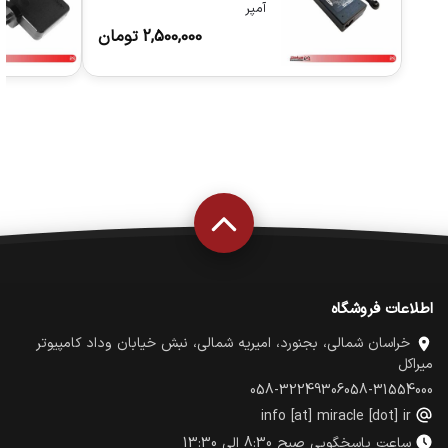
آمپر
2,500,000
تومان
اطلاعات فروشگاه
خراسان شمالی، بجنورد، امیریه شمالی، نبش خیابان وداد کامپیوتر
میراکل
058-32249306
058-31554000
info [at] miracle [dot] ir
ساعت پاسخگویی صبح 8:30 الی 13:30