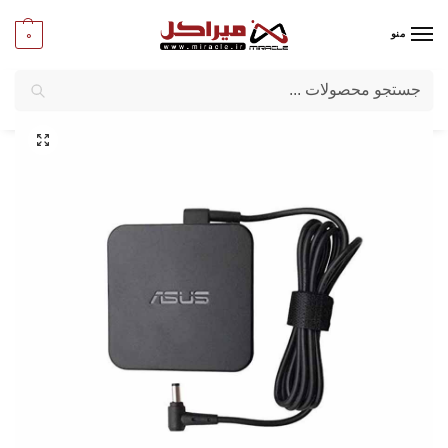
0
منو
جستجو
میراکل
/
لپ تاپ
/
قطعات لپ تاپ
/
آداپتور لپ تاپ