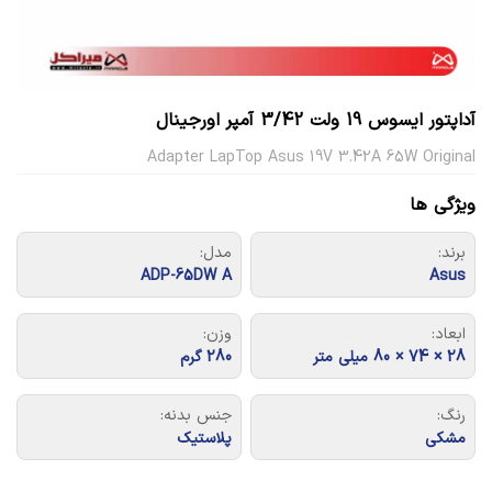
آداپتور ایسوس 19 ولت 3/42 آمپر اورجینال
Adapter LapTop Asus 19V 3.42A 65W Original
ویژگی ها
برند:
مدل:
ADP-65DW A
Asus
ابعاد:
وزن:
28 × 74 × 80 میلی متر
280 گرم
رنگ:
جنس بدنه:
مشکی
پلاستیک