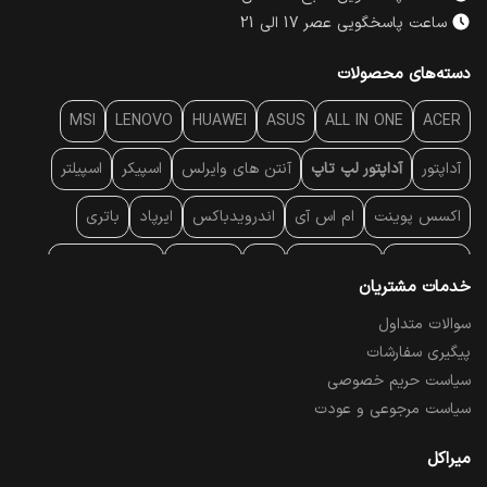
ساعت پاسخگویی عصر 17 الی 21
دسته‌های محصولات
MSI
LENOVO
HUAWEI
ASUS
ALL IN ONE
ACER
آداپتور
آداپتور لپ تاپ
آنتن‌ های وایرلس
اسپیکر
اسپیلتر
اکسس پوینت
ام اس آی
اندرویدباکس
ایرپاد
باتری
بارکد خوان
برند لپ تاپ
پاور
پاور بانک
پایه خنک کننده
خدمات مشتریان
پایه سقفی
پایه نگهدارنده
پچ کورد شبکه
پد موس
پردازنده
سوالات متداول
پیگیری سفارشات
پرده نمایش
پرینتر حرارتی
پرینتر لیبل - بارکد
پرینتر لیزری
سیاست حریم خصوصی
تبلت و موبایل
تجهیزات پسیو شبکه
تلفن رومیزی تحت شبکه
سیاست مرجوعی و عودت
تلویزیون
چراغ مطالعه
حافظه SSD
خمیر سیلیکون
میراکل