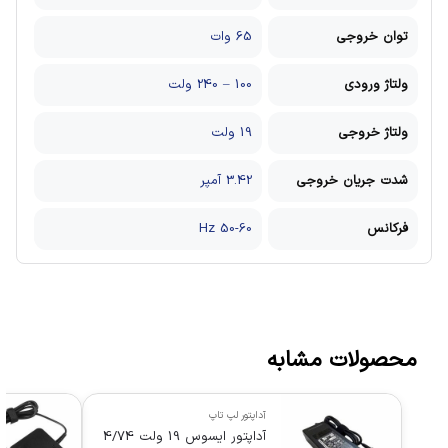
توان خروجی
65 وات
ولتاژ ورودی
100 – 240 ولت
ولتاژ خروجی
19 ولت
شدت جریان خروجی
3.42 آمپر
فرکانس
50-60 Hz
محصولات مشابه
آداپتور لپ تاپ
آداپتور ایسوس 19 ولت 4/74