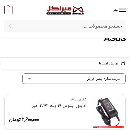
0
منو
جستجو
میراکل
/
برندها
/
ASUS
ASUS
نمایش فیلترها
آداپتور لپ تاپ
آداپتور ایسوس 19 ولت 3/42 آمپر
2,600,000
تومان