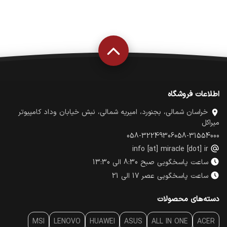
اطلاعات فروشگاه
خراسان شمالی، بجنورد، امیریه شمالی، نبش خیابان وداد کامپیوتر
میراکل
058-32249306
058-31554000
info [at] miracle [dot] ir
ساعت پاسخگویی صبح 8:30 الی 13:30
ساعت پاسخگویی عصر 17 الی 21
دسته‌های محصولات
MSI
LENOVO
HUAWEI
ASUS
ALL IN ONE
ACER