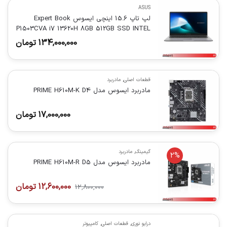
ASUS
لپ تاپ 15.6 اینچی ایسوس Expert Book
P1503CVA i7 13620H 8GB 512GB SSD INTEL
(IPS)
134,000,000
تومان
قطعات اصلی
,
مادربرد
مادربرد ایسوس مدل PRIME H610M-K D4
17,000,000
تومان
گیمینگ
,
مادربرد
2%
مادربرد ایسوس مدل PRIME H610M-R D5
12,600,000
تومان
12,800,000
درایو نوری
,
قطعات اصلی
,
کامپیوتر