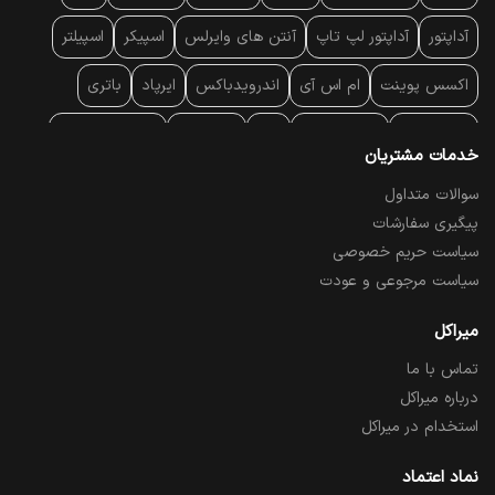
آداپتور
آداپتور لپ تاپ
آنتن‌ های وایرلس
اسپیکر
اسپیلتر
اکسس پوینت
ام اس آی
اندرویدباکس
ایرپاد
باتری
بارکد خوان
برند لپ تاپ
پاور
پاور بانک
پایه خنک کننده
خدمات مشتریان
پایه سقفی
پایه نگهدارنده
پچ کورد شبکه
پد موس
پردازنده
سوالات متداول
پیگیری سفارشات
پرده نمایش
پرینتر حرارتی
پرینتر لیبل - بارکد
پرینتر لیزری
سیاست حریم خصوصی
تبلت و موبایل
تجهیزات پسیو شبکه
تلفن رومیزی تحت شبکه
سیاست مرجوعی و عودت
تلویزیون
چراغ مطالعه
حافظه SSD
خمیر سیلیکون
میراکل
تماس با ما
درایو نوری
درایو نوری اکسترنال
دستگاه حضور غیاب
درباره میراکل
دستگاه ضبط تصاویر
دسته بازی
دوربین مدار بسته
رک
استخدام در میراکل
رم کامپیوتر
رم لپ تاپ
ریبون و رول حرارتی
ساعت هوشمند
نماد اعتماد