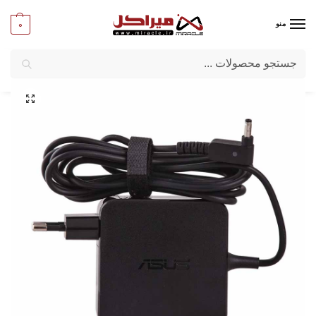
0
منو
جستجو
میراکل
/
لپ تاپ
/
قطعات لپ تاپ
/
آداپتور لپ تاپ