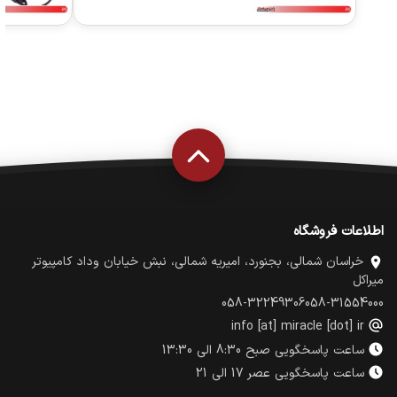
اطلاعات فروشگاه
خراسان شمالی، بجنورد، امیریه شمالی، نبش خیابان وداد کامپیوتر
میراکل
058-32249306
058-31554000
info [at] miracle [dot] ir
ساعت پاسخگویی صبح 8:30 الی 13:30
ساعت پاسخگویی عصر 17 الی 21