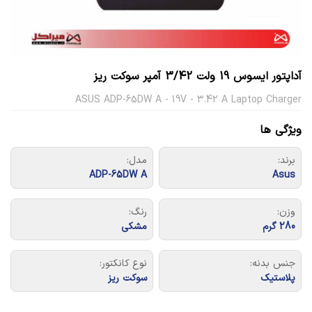
آداپتور ایسوس 19 ولت 3/42 آمپر سوکت ریز
ASUS ADP-65DW A - 19V - 3.42 A Laptop Charger
ویژگی ها
برند:
مدل:
ADP-65DW A
Asus
وزن:
رنگ:
280 گرم
مشکی
جنس بدنه:
نوع کانکتور:
پلاستیک
سوکت ریز