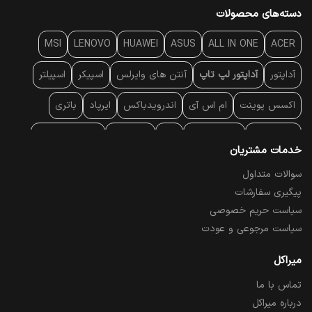
دسته‌های محصولات
MSI
LENOVO
HUAWEI
ASUS
ALL IN ONE
ACER
آداپتور
آداپتور لپ تاپ
آنتن‌ های وایرلس
اسپیکر
اسپیلتر
اکسس پوینت
ام اس آی
اندرویدباکس
ایرپاد
باتری
بارکد خوان
برند لپ تاپ
پاور
پاور بانک
پایه خنک کننده
خدمات مشتریان
پایه سقفی
پایه نگهدارنده
پچ کورد شبکه
پد موس
پردازنده
سوالات متداول
پیگیری سفارشات
پرده نمایش
پرینتر حرارتی
پرینتر لیبل - بارکد
پرینتر لیزری
سیاست حریم خصوصی
تبلت و موبایل
تجهیزات پسیو شبکه
تلفن رومیزی تحت شبکه
سیاست مرجوعی و عودت
تلویزیون
چراغ مطالعه
حافظه SSD
خمیر سیلیکون
میراکل
تماس با ما
درایو نوری
درایو نوری اکسترنال
دستگاه حضور غیاب
درباره میراکل