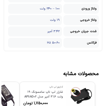
ولتاژ ورودی
100 – 240 ولت
ولتاژ خروجی
19 ولت
شدت جریان خروجی
3.42 آمپر
فرکانس
50-60 Hz
محصولات مشابه
آداپتور لپ تاپ
شارژر لپ تاپ سامسونگ 19
ولت 3.16 آمپر مدل API1AD02
1,750,000
تومان