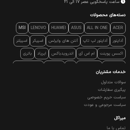
ساعت پاسخگویی عصر 17 الی 21
دسته‌های محصولات
MSI
LENOVO
HUAWEI
ASUS
ALL IN ONE
ACER
آداپتور
آداپتور لپ تاپ
آنتن‌ های وایرلس
اسپیکر
اسپیلتر
اکسس پوینت
ام اس آی
اندرویدباکس
ایرپاد
باتری
بارکد خوان
برند لپ تاپ
پاور
پاور بانک
پایه خنک کننده
خدمات مشتریان
پایه سقفی
پایه نگهدارنده
پچ کورد شبکه
پد موس
پردازنده
سوالات متداول
پیگیری سفارشات
پرده نمایش
پرینتر حرارتی
پرینتر لیبل - بارکد
پرینتر لیزری
سیاست حریم خصوصی
تبلت و موبایل
تجهیزات پسیو شبکه
تلفن رومیزی تحت شبکه
سیاست مرجوعی و عودت
تلویزیون
چراغ مطالعه
حافظه SSD
خمیر سیلیکون
میراکل
تماس با ما