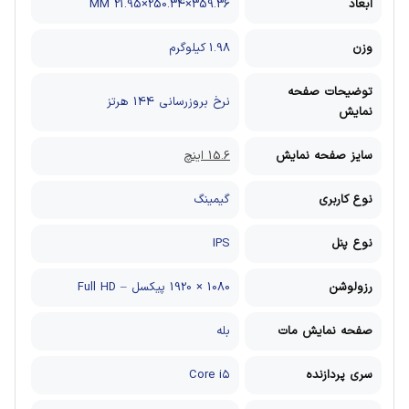
ابعاد
359.36×250.34×21.95 MM
وزن
1.98 کیلوگرم
توضیحات صفحه
نرخ بروزرسانی 144 هرتز
نمایش
سایز صفحه نمایش
15.6 اینچ
نوع کاربری
گیمینگ
نوع پنل
IPS
رزولوشن
1080 × 1920 پیکسل – Full HD
صفحه نمایش مات
بله
سری پردازنده
Core i۵