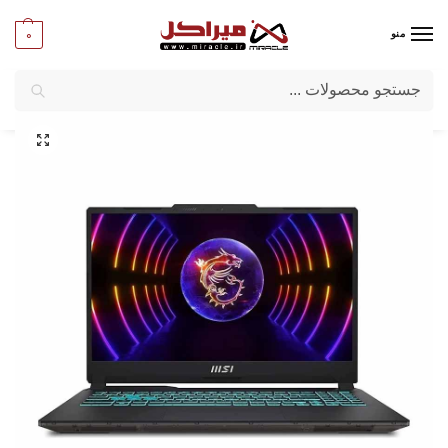
0
منو
جستجو
میراکل
/
لپ تاپ
/
برند لپ تاپ
/
MSI