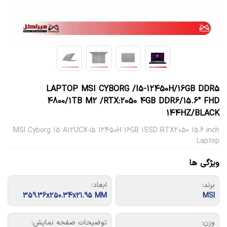
LAPTOP MSI CYBORG /I5-12450H/16GB DDR5
4800/1TB M2 /RTX:2050 4GB DDR6/15.6″ FHD
144HZ/BLACK
MSI Cyborg 15 A12UCX-i5 12450H 16GB 1SSD RTX2050 15.6 inch
Laptop
ویژگی ها
برند:
ابعاد:
359.36x250.34x21.95 MM
MSI
وزن:
توضیحات صفحه نمایش: