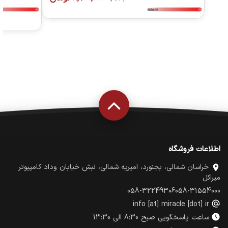
اطلاعات فروشگاه
خراسان شمالی، بجنورد، امیریه شمالی، نبش خیابان وداد کامپیوتر
میراکل
058-32249306
058-31554000
info [at] miracle [dot] ir
ساعت پاسخگویی صبح 8:30 الی 13:30