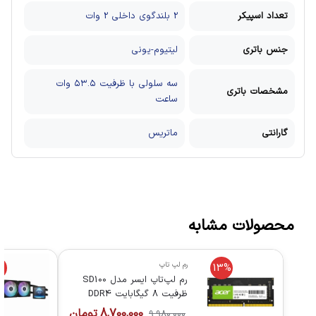
تعداد اسپیکر
2 بلندگوی داخلی 2 وات
جنس باتری
لیتیوم-یونی
سه سلولی با ظرفیت ۵۳.۵ وات
مشخصات باتری
ساعت
گارانتی
ماتریس
محصولات مشابه
رم لپ تاپ
%
13%
رم لپ‌تاپ ایسر مدل SD100
ظرفیت ۸ گیگابایت DDR4
فرکانس ۳۲۰۰ مگاهرتز CL22
8,700,000
تومان
9,980,000