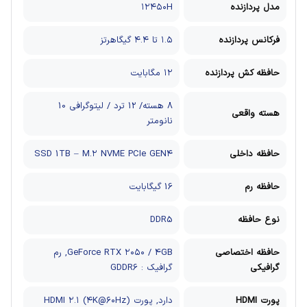
مدل پردازنده
۱۲۴۵۰H
فرکانس پردازنده
۱.۵ تا ۴.۴ گیگاهرتز
حافظه کش پردازنده
۱۲ مگابایت
8 هسته/ 12 ترد / لیتوگرافی 10
هسته واقعی
نانومتر
حافظه داخلی
SSD 1TB – M.۲ NVME PCIe GEN۴
حافظه رم
16 گیگابایت
نوع حافظه
DDR5
حافظه اختصاصی
GeForce RTX ۲۰۵۰ / 4GB, رم
گرافیکی
گرافیک : GDDR6
پورت HDMI
دارد, پورت HDMI ۲.۱ (۴K@۶۰Hz)