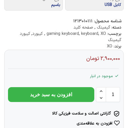
کابل USB
باسیم
شناسه محصول:
1213010111
دسته:
گیمینگ
,
صفحه کلید
برچسب:
XO
,
keyboard
,
gaming keyboard
,
کیبورد
,
کیبورد
گیمینگ
برند:
XO
2,900,000
تومان
موجود در انبار
افزودن به سبد خرید
گارانتی اصالت و سلامت فیزیکی کالا
افزودن به علاقه‌مندی