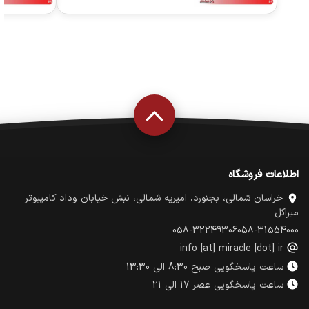
اطلاعات فروشگاه
خراسان شمالی، بجنورد، امیریه شمالی، نبش خیابان وداد کامپیوتر
میراکل
058-32249306
058-31554000
info [at] miracle [dot] ir
ساعت پاسخگویی صبح 8:30 الی 13:30
ساعت پاسخگویی عصر 17 الی 21