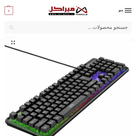
0
منو
جستجو
میراکل
/
کامپیوتر
/
گیمینگ