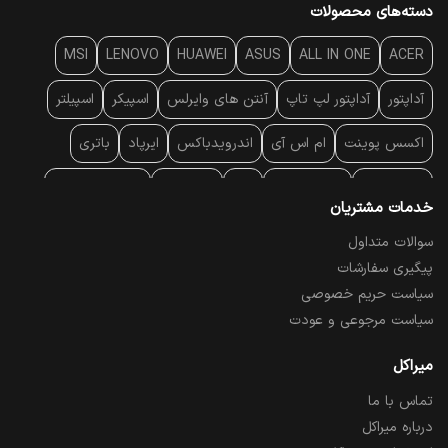
دسته‌های محصولات
MSI
LENOVO
HUAWEI
ASUS
ALL IN ONE
ACER
آداپتور
آداپتور لپ تاپ
آنتن‌ های وایرلس
اسپیکر
اسپیلتر
اکسس پوینت
ام اس آی
اندرویدباکس
ایرپاد
باتری
بارکد خوان
برند لپ تاپ
پاور
پاور بانک
پایه خنک کننده
خدمات مشتریان
پایه سقفی
پایه نگهدارنده
پچ کورد شبکه
پد موس
پردازنده
سوالات متداول
پیگیری سفارشات
پرده نمایش
پرینتر حرارتی
پرینتر لیبل - بارکد
پرینتر لیزری
سیاست حریم خصوصی
تبلت و موبایل
تجهیزات پسیو شبکه
تلفن رومیزی تحت شبکه
سیاست مرجوعی و عودت
تلویزیون
چراغ مطالعه
حافظه SSD
خمیر سیلیکون
میراکل
تماس با ما
درایو نوری
درایو نوری اکسترنال
دستگاه حضور غیاب
درباره میراکل