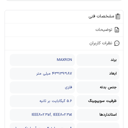
مشخصات فنی
توضیحات
نظرات کاربران
برند
MAXRON
ابعاد
187*139*43 میلی متر
جنس بدنه
فلزی
ظرفیت سوییچینگ
5.6 گیگابایت بر ثانیه
استانداردها
IEEE802.3af, IEEE802.3at