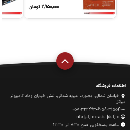
2,950,000
تومان
اطلاعات فروشگاه
خراسان شمالی، بجنورد، امیریه شمالی، نبش خیابان وداد کامپیوتر
میراکل
058-32249306
058-31554000
info [at] miracle [dot] ir
ساعت پاسخگویی صبح 8:30 الی 13:30