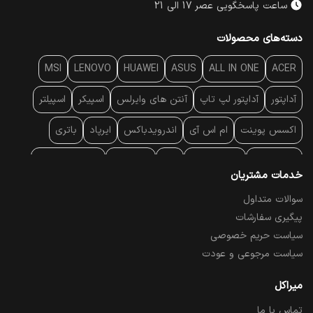
ساعت پاسخگویی عصر 17 الی 21
دسته‌های محصولات
MSI
LENOVO
HUAWEI
ASUS
ALL IN ONE
ACER
آداپتور
آداپتور لپ تاپ
آنتن‌ های وایرلس
اسپیکر
اسپیلتر
اکسس پوینت
ام اس آی
اندرویدباکس
ایرپاد
باتری
بارکد خوان
برند لپ تاپ
پاور
پاور بانک
پایه خنک کننده
خدمات مشتریان
پایه سقفی
پایه نگهدارنده
پچ کورد شبکه
پد موس
پردازنده
سوالات متداول
پیگیری سفارشات
پرده نمایش
پرینتر حرارتی
پرینتر لیبل - بارکد
پرینتر لیزری
سیاست حریم خصوصی
تبلت و موبایل
تجهیزات پسیو شبکه
تلفن رومیزی تحت شبکه
سیاست مرجوعی و عودت
تلویزیون
چراغ مطالعه
حافظه SSD
خمیر سیلیکون
میراکل
تماس با ما