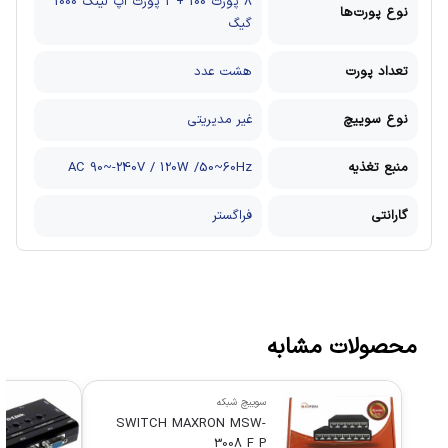
8 پورت 100 + 2 پورت آپ لینک 1000
نوع پورت‌ها
گیگ
تعداد پورت‌
هشت عدد
نوع سوییچ
غیر مدیریتی
منبع تغذیه
AC 90~-240V / 120W /50~60Hz
گارانتی
فراگستر
محصولات مشابه
سوییچ شبکه
SWITCH MAXRON MSW-
3008 F P