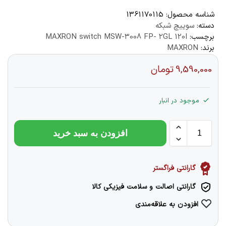
شناسه محصول:
1361170115
دسته:
سوییچ شبکه
برچسب:
MAXRON switch MSW-3008 FP- 2GL 120I
برند:
MAXRON
9,590,000
تومان
موجود در انبار
افزودن به سبد خرید
گارانتی فراگستر
گارانتی اصالت و سلامت فیزیکی کالا
افزودن به علاقه‌مندی