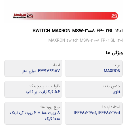
SWITCH MAXRON MSW-3008 FP- 2GL 120I
MAXRON switch MSW-3008 FP- 2GL 120I
ویژگی ها
برند:
ابعاد:
MAXRON
187*139*43 میلی متر
جنس بدنه:
ظرفیت سوییچینگ:
فلزی
5.6 گیگابایت بر ثانیه
استانداردها:
نوع پورت‌ها:
IEEE802.3af, IEEE802.3at
8 پورت 100 + 2 پورت آپ لینک
1000 گیگ