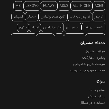
MSI
LENOVO
HUAWEI
ASUS
ALL IN ONE
ACER
آداپتور
آداپتور لپ تاپ
آنتن‌ های وایرلس
اسپیکر
اسپیلتر
اکسس پوینت
ام اس آی
اندرویدباکس
ایرپاد
باتری
بارکد خوان
برند لپ تاپ
پاور
پاور بانک
پایه خنک کننده
خدمات مشتریان
پایه سقفی
پایه نگهدارنده
پچ کورد شبکه
پد موس
پردازنده
سوالات متداول
پیگیری سفارشات
پرده نمایش
پرینتر حرارتی
پرینتر لیبل - بارکد
پرینتر لیزری
سیاست حریم خصوصی
تبلت و موبایل
تجهیزات پسیو شبکه
تلفن رومیزی تحت شبکه
سیاست مرجوعی و عودت
تلویزیون
چراغ مطالعه
حافظه SSD
خمیر سیلیکون
میراکل
تماس با ما
درایو نوری
درایو نوری اکسترنال
دستگاه حضور غیاب
درباره میراکل
دستگاه ضبط تصاویر
دسته بازی
دوربین مدار بسته
رک
استخدام در میراکل