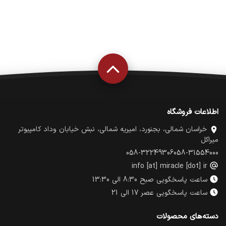
اطلاعات فروشگاه
خراسان شمالی، بجنورد، امیریه شمالی، نبش خیابان وداد کامپیوتر
میراکل
058-32249306
058-31554000
info [at] miracle [dot] ir
ساعت پاسخگویی صبح 8:30 الی 13:30
ساعت پاسخگویی عصر 17 الی 21
دسته‌های محصولات