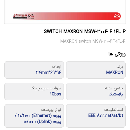
SWITCH MAXRON MSW-3004 F 1FL P
MAXRON switch MSW-3004F-1FL-P
ویژگی ها
برند:
ابعاد:
94*69*24mm
MAXRON
جنس بدنه:
ظرفیت سوییچینگ:
پلاستیک
1Gbps
استانداردها:
نوع پورت‌ها:
IEEE 802.3af/at/bt
پورت (Ethernet) : 10/100 /
پورت (Uplink) : 10/100