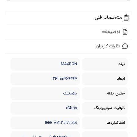
مشخصات فنی
توضیحات
نظرات کاربران
برند
MAXRON
ابعاد
94*69*24mm
جنس بدنه
پلاستیک
ظرفیت سوییچینگ
1Gbps
استانداردها
IEEE 802.3af/at/bt