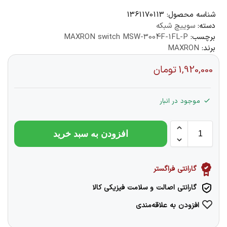
شناسه محصول:
1361170113
دسته:
سوییچ شبکه
برچسب:
MAXRON switch MSW-3004F-1FL-P
برند:
MAXRON
1,920,000
تومان
موجود در انبار
افزودن به سبد خرید
گارانتی فراگستر
گارانتی اصالت و سلامت فیزیکی کالا
افزودن به علاقه‌مندی