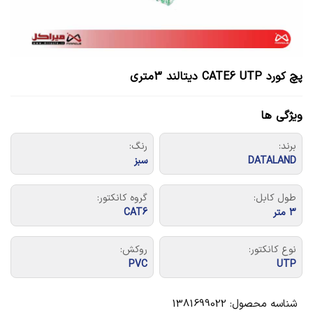
پچ کورد CATE6 UTP دیتالند 3متری
ویژگی ها
برند:
رنگ:
DATALAND
سبز
طول کابل:
گروه کانکتور:
3 متر
CAT6
نوع کانکتور:
روکش:
PVC
UTP
شناسه محصول:
1381699022