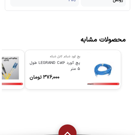
روکش
PVC
محصولات مشابه
پچ کورد شبکه
,
کابل شبکه
پچ کورد LEGRAND Cat6 طول
5 متر
376,000
تومان