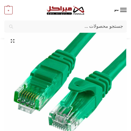
0
منو
جستجو
میراکل
/
کامپیوتر
/
کابل
/
پچ کورد شبکه