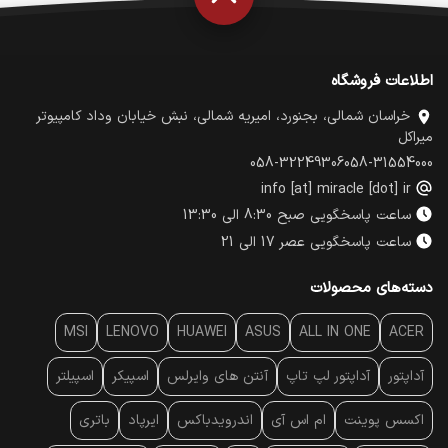
اطلاعات فروشگاه
خراسان شمالی، بجنورد، امیریه شمالی، نبش خیابان وداد کامپیوتر
میراکل
058-32249306
058-31554000
info [at] miracle [dot] ir
ساعت پاسخگویی صبح 8:30 الی 13:30
ساعت پاسخگویی عصر 17 الی 21
دسته‌های محصولات
MSI
LENOVO
HUAWEI
ASUS
ALL IN ONE
ACER
آداپتور
آداپتور لپ تاپ
آنتن‌ های وایرلس
اسپیکر
اسپیلتر
اکسس پوینت
ام اس آی
اندرویدباکس
ایرپاد
باتری