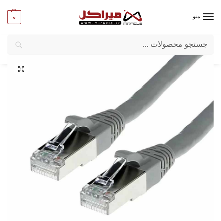
0
منو
جستجو
میراکل
/
کامپیوتر
/
کابل
/
پچ کورد شبکه