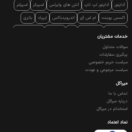
آداپتور
آداپتور لپ تاپ
آنتن‌ های وایرلس
اسپیکر
اسپیلتر
اکسس پوینت
ام اس آی
اندرویدباکس
ایرپاد
باتری
بارکد خوان
برند لپ تاپ
پاور
پاور بانک
پایه خنک کننده
خدمات مشتریان
پایه سقفی
پایه نگهدارنده
پچ کورد شبکه
پد موس
پردازنده
سوالات متداول
پیگیری سفارشات
پرده نمایش
پرینتر حرارتی
پرینتر لیبل - بارکد
پرینتر لیزری
سیاست حریم خصوصی
تبلت و موبایل
تجهیزات پسیو شبکه
تلفن رومیزی تحت شبکه
سیاست مرجوعی و عودت
تلویزیون
چراغ مطالعه
حافظه SSD
خمیر سیلیکون
میراکل
تماس با ما
درایو نوری
درایو نوری اکسترنال
دستگاه حضور غیاب
درباره میراکل
دستگاه ضبط تصاویر
دسته بازی
دوربین مدار بسته
رک
استخدام در میراکل
رم کامپیوتر
رم لپ تاپ
ریبون و رول حرارتی
ساعت هوشمند
نماد اعتماد