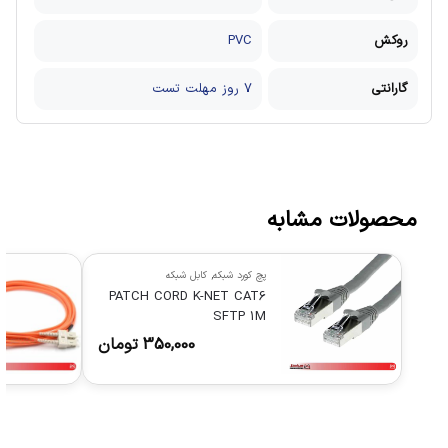
روکش
PVC
گارانتی
7 روز مهلت تست
محصولات مشابه
پچ کورد شبکه
,
کابل شبکه
PATCH CORD K-NET CAT6
SFTP 1M
350,000
تومان