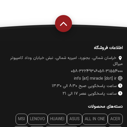
اطلاعات فروشگاه
خراسان شمالی، بجنورد، امیریه شمالی، نبش خیابان وداد کامپیوتر
میراکل
058-32249306
058-31554000
info [at] miracle [dot] ir
ساعت پاسخگویی صبح 8:30 الی 13:30
ساعت پاسخگویی عصر 17 الی 21
دسته‌های محصولات
MSI
LENOVO
HUAWEI
ASUS
ALL IN ONE
ACER