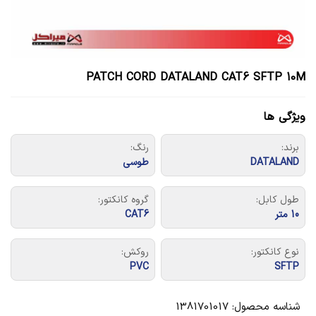
PATCH CORD DATALAND CAT6 SFTP 10M
ویژگی ها
برند:
رنگ:
DATALAND
طوسی
طول کابل:
گروه کانکتور:
10 متر
CAT6
نوع کانکتور:
روکش:
PVC
SFTP
شناسه محصول:
1381701017