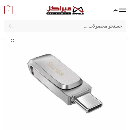
0
منو
جستجو
میراکل
/
کامپیوتر
/
قطعات جانبی
/
فلش مموری