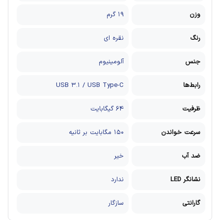
وزن
۱۹ گرم
رنگ
نقره ای
جنس
آلومینیوم
رابط‌ها
USB ۳.۱ / USB Type-C
ظرفیت
64 گیگابایت
سرعت خواندن
۱۵۰ مگابایت بر ثانیه
ضد آب
خیر
نشانگر LED
ندارد
گارانتی
سازگار