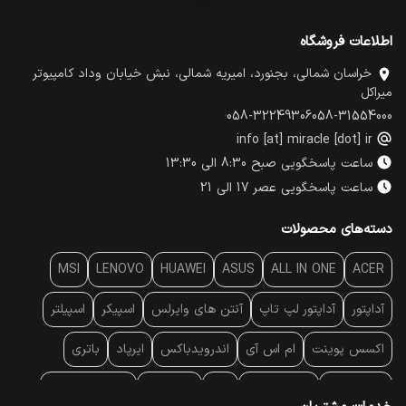
اطلاعات فروشگاه
خراسان شمالی، بجنورد، امیریه شمالی، نبش خیابان وداد کامپیوتر
میراکل
058-32249306
058-31554000
info [at] miracle [dot] ir
ساعت پاسخگویی صبح 8:30 الی 13:30
ساعت پاسخگویی عصر 17 الی 21
دسته‌های محصولات
MSI
LENOVO
HUAWEI
ASUS
ALL IN ONE
ACER
آداپتور
آداپتور لپ تاپ
آنتن‌ های وایرلس
اسپیکر
اسپیلتر
اکسس پوینت
ام اس آی
اندرویدباکس
ایرپاد
باتری
بارکد خوان
برند لپ تاپ
پاور
پاور بانک
پایه خنک کننده