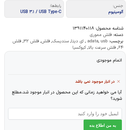
جنس:
رابط‌ها:
آلومینیوم
USB ۳.۱ / USB Type-C
شناسه محصول:
1391140118
دسته:
فلش مموری
برچسب:
usb
,
adata
,
ای دیتا
,
سندیسک
,
فلش
,
فلش 32
,
فلش
64
,
فلش سرعت بالا
,
کیوکسیا
اتمام موجودی
در انبار موجود نمی باشد
آیا می خواهید زمانی که این محصول در انبار موجود شد،مطلع
شوید؟
به من اطلاع بده