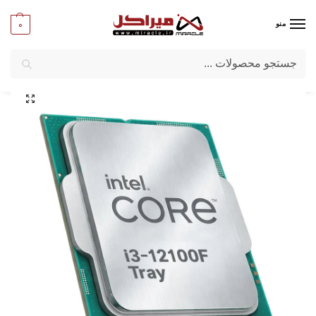
0
منو
جستجو
میراکل
/
کامپیوتر
/
قطعات اصلی
/
پردازنده