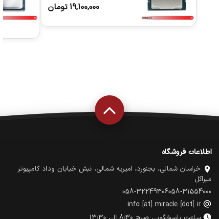
19,100,000
تومان
اطلاعات فروشگاه
خراسان شمالی، بجنورد، امیریه شمالی، نبش خیابان وداد کامپیوتر
میراکل
058-32249306
058-31554000
info [at] miracle [dot] ir
ساعت پاسخگویی صبح 8:30 الی 13:30