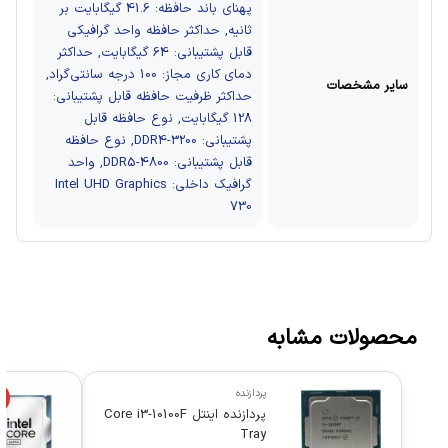
پهنای باند حافظه: 41.6 گیگابایت بر
ثانیه, حداکثر حافظه واحد گرافیکی
قابل پشتیبانی: 64 گیگابایت, حداکثر
دمای کاری مجاز: 100 درجه سانتی‌گراد,
سایر مشخصات
حداکثر ظرفیت حافظه قابل پشتیبانی:
128 گیگابایت, نوع حافظه قابل
پشتیبانی: DDR4-3200, نوع حافظه
قابل پشتیبانی: DDR5-4800, واحد
گرافیک داخلی: Intel UHD Graphics
730
محصولات مشابه
پردازنده
%
پردازنده اینتل Core i3-10100F
Tray