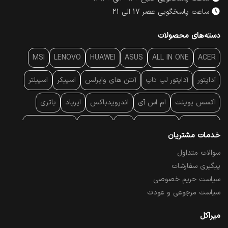
ساعت پاسخگویی عصر 17 الی 21
دسته‌های محصولات
MSI
LENOVO
HUAWEI
ASUS
ALL IN ONE
ACER
آداپتور
آداپتور لپ تاپ
آنتن‌ های وایرلس
اسپیکر
اسپیلتر
اکسس پوینت
ام اس آی
اندرویدباکس
ایرپاد
باتری
بارکد خوان
برند لپ تاپ
پاور
پاور بانک
پایه خنک کننده
خدمات مشتریان
پایه سقفی
پایه نگهدارنده
پچ کورد شبکه
پد موس
پردازنده
سوالات متداول
پیگیری سفارشات
پرده نمایش
پرینتر حرارتی
پرینتر لیبل - بارکد
پرینتر لیزری
سیاست حریم خصوصی
تبلت و موبایل
تجهیزات پسیو شبکه
تلفن رومیزی تحت شبکه
سیاست مرجوعی و عودت
تلویزیون
چراغ مطالعه
حافظه SSD
خمیر سیلیکون
میراکل