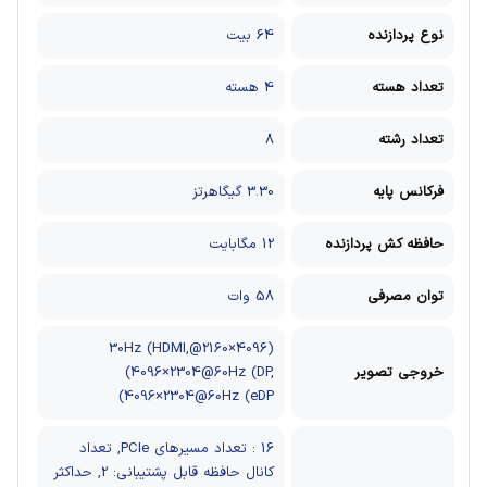
نوع پردازنده
64 بیت
تعداد هسته
4 هسته
تعداد رشته
8
فرکانس پایه
3.30 گیگاهرتز
حافظه کش پردازنده
12 مگابایت
توان مصرفی
58 وات
(4096×2160@30Hz (HDMI,
خروجی تصویر
(4096×2304@60Hz (DP,
(4096×2304@60Hz (eDP
16 : تعداد مسیرهای PCIe, تعداد
کانال حافظه قابل پشتیبانی: 2, حداکثر