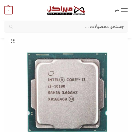
0
منو
جستجو
میراکل
/
کامپیوتر
/
قطعات اصلی
/
پردازنده