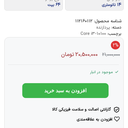
14 نانومتری
64 بیت
شناسه محصول:
112160112
دسته:
پردازنده
برچسب:
Core i3-10100
2%
20,500,000
تومان
21,000,000
موجود در انبار
افزودن به سبد خرید
گارانتی اصالت و سلامت فیزیکی کالا
افزودن به علاقه‌مندی