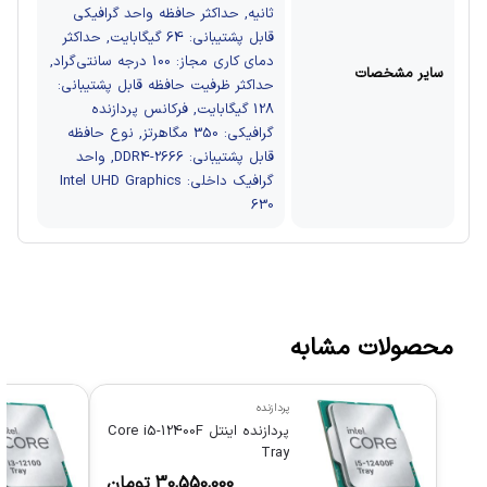
ثانیه, حداکثر حافظه واحد گرافیکی
قابل پشتیبانی: 64 گیگابایت, حداکثر
دمای کاری مجاز: 100 درجه سانتی‌گراد,
سایر مشخصات
حداکثر ظرفیت حافظه قابل پشتیبانی:
128 گیگابایت, فرکانس پردازنده
گرافیکی: 350 مگاهرتز, نوع حافظه
قابل پشتیبانی: DDR4-2666, واحد
گرافیک داخلی: Intel UHD Graphics
630
محصولات مشابه
پردازنده
پردازنده اینتل Core i5-12400F
Tray
30,550,000
تومان