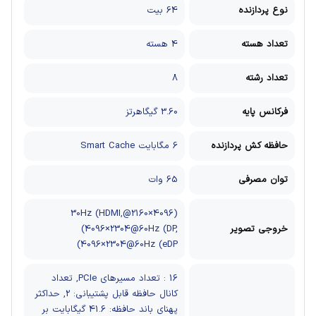
نوع پردازنده
64 بیت
تعداد هسته
4 هسته
تعداد رشته
8
فرکانس پایه
3.60 گیگاهرتز
حافظه کش پردازنده
6 مگابایت Smart Cache
توان مصرفی
65 وات
(4096×2160@30Hz (HDMI,
خروجی تصویر
(4096×2304@60Hz (DP,
(4096×2304@60Hz (eDP
16 : تعداد مسیرهای PCIe, تعداد
کانال حافظه قابل پشتیبانی: 2, حداکثر
پهنای باند حافظه: 41.6 گیگابایت بر