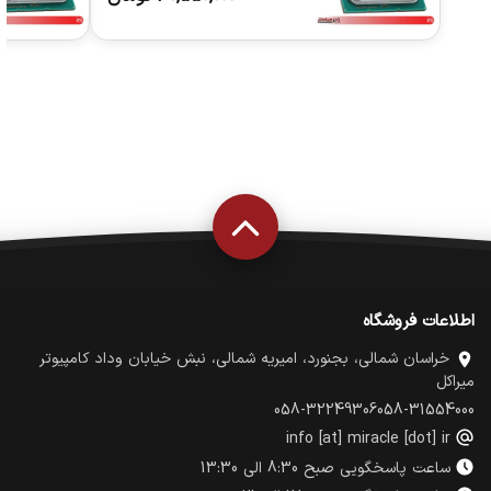
اطلاعات فروشگاه
خراسان شمالی، بجنورد، امیریه شمالی، نبش خیابان وداد کامپیوتر
میراکل
058-32249306
058-31554000
info [at] miracle [dot] ir
ساعت پاسخگویی صبح 8:30 الی 13:30