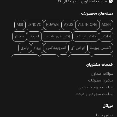
ساعت پاسخگویی عصر 17 الی 21
دسته‌های محصولات
MSI
LENOVO
HUAWEI
ASUS
ALL IN ONE
ACER
آداپتور
آداپتور لپ تاپ
آنتن‌ های وایرلس
اسپیکر
اسپیلتر
اکسس پوینت
ام اس آی
اندرویدباکس
ایرپاد
باتری
بارکد خوان
برند لپ تاپ
پاور
پاور بانک
پایه خنک کننده
خدمات مشتریان
پایه سقفی
پایه نگهدارنده
پچ کورد شبکه
پد موس
پردازنده
سوالات متداول
پیگیری سفارشات
پرده نمایش
پرینتر حرارتی
پرینتر لیبل - بارکد
پرینتر لیزری
سیاست حریم خصوصی
تبلت و موبایل
تجهیزات پسیو شبکه
تلفن رومیزی تحت شبکه
سیاست مرجوعی و عودت
تلویزیون
چراغ مطالعه
حافظه SSD
خمیر سیلیکون
میراکل
تماس با ما
درایو نوری
درایو نوری اکسترنال
دستگاه حضور غیاب