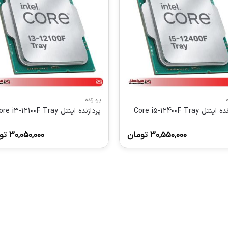
پردازنده
نتل Core i5-12400F Tray
پردازنده اینتل Core i3-12100F Tray
30,550,000
تومان
30,050,000
تو