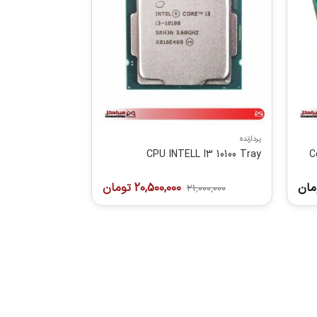
پردازنده
CPU INTELL I3 10100 Tray
مان
20,500,000
تومان
21,000,000