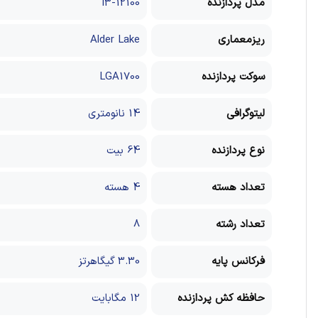
مدل پردازنده
i3-12100
ریزمعماری
Alder Lake
سوکت پردازنده
LGA1700
لیتوگرافی
14 نانومتری
نوع پردازنده
64 بیت
تعداد هسته
4 هسته
تعداد رشته
8
فرکانس پایه
3.30 گیگاهرتز
حافظه کش پردازنده
12 مگابایت