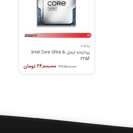
پردازنده
پردازنده اینتل Intel Core Ultra 5
225F
26,000,000
تومان
27,500,000