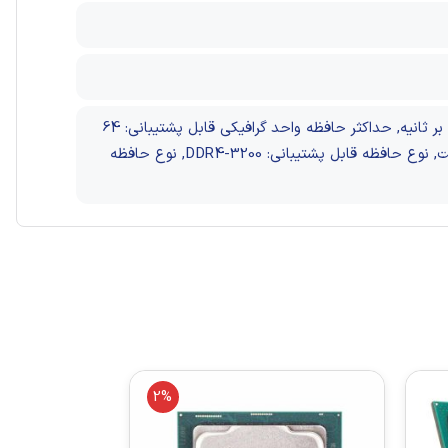
16 : تعداد مسیرهای PCIe, تعداد کانال حافظه قابل پشتیبانی: 2, حداکثر پهنای باند حافظه: 41.6 گیگابایت بر ثانیه, حداکثر حافظه واحد گرافیکی قابل پشتیبانی: 64
گیگابایت, حداکثر دمای کاری مجاز: 100 درجه سانتی‌گراد, حداکثر ظرفیت حافظه قابل پشتیبانی: 128 گیگابایت, نوع حافظه قابل پشتیبانی: DDR4-3200, نوع حافظه
2%