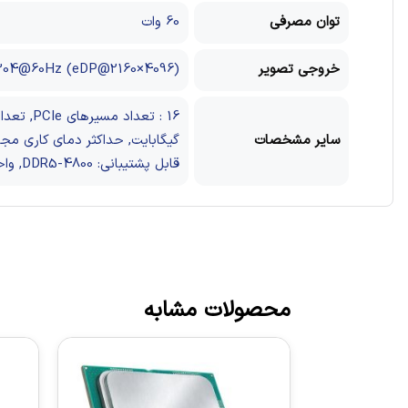
توان مصرفی
60 وات
خروجی تصویر
(4096×2160@30Hz (HDMI, (4096×2304@60Hz (DP, (4096×2304@60Hz (eDP
سایر مشخصات
قابل پشتیبانی: DDR5-4800, واحد گرافیک داخلی: Intel UHD Graphics 730
محصولات مشابه