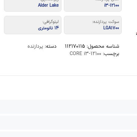
Alder Lake
i3-12100
سوکت پردازنده:
لیتوگرافی:
LGA1700
14 نانومتری
شناسه محصول:
112170115
دسته:
پردازنده
برچسب:
CORE i3-12100