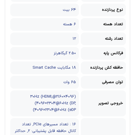
نوع پردازنده
64 بیت
تعداد هسته
6 هسته
تعداد رشته
12
فرکانس پایه
2.50 گیگاهرتز
حافظه کش پردازنده
18 مگابایت Smart Cache
توان مصرفی
65 وات
(4096×2160@30Hz (HDMI,
خروجی تصویر
(4096×2304@60Hz (DP,
(4096×2304@60Hz (eDP
16 : تعداد مسیرهای PCIe, تعداد
کانال حافظه قابل پشتیبانی: 2, حداکثر