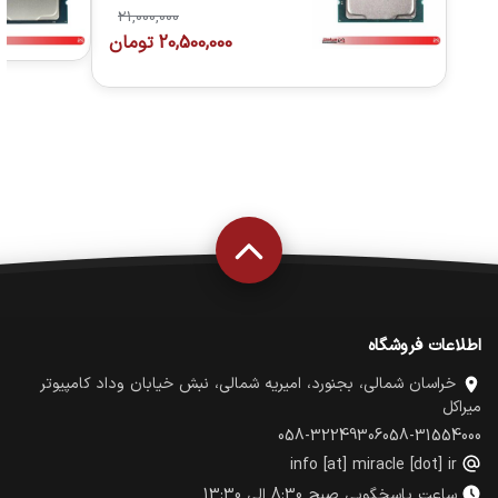
21,000,000
20,500,000
تومان
اطلاعات فروشگاه
خراسان شمالی، بجنورد، امیریه شمالی، نبش خیابان وداد کامپیوتر
میراکل
058-32249306
058-31554000
info [at] miracle [dot] ir
ساعت پاسخگویی صبح 8:30 الی 13:30