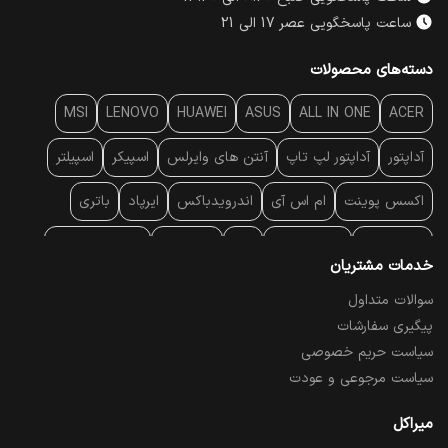
ساعت پاسخگویی عصر 17 الی 21
دسته‌های محصولات
MSI
LENOVO
HUAWEI
ASUS
ALL IN ONE
ACER
آداپتور
آداپتور لپ تاپ
آنتن‌ های وایرلس
اسپیکر
اسپیلتر
اکسس پوینت
ام اس آی
اندرویدباکس
ایرپاد
باتری
بارکد خوان
برند لپ تاپ
پاور
پاور بانک
پایه خنک کننده
خدمات مشتریان
پایه سقفی
پایه نگهدارنده
پچ کورد شبکه
پد موس
پردازنده
سوالات متداول
پیگیری سفارشات
پرده نمایش
پرینتر حرارتی
پرینتر لیبل - بارکد
پرینتر لیزری
سیاست حریم خصوصی
تبلت و موبایل
تجهیزات پسیو شبکه
تلفن رومیزی تحت شبکه
سیاست مرجوعی و عودت
تلویزیون
چراغ مطالعه
حافظه SSD
خمیر سیلیکون
میراکل