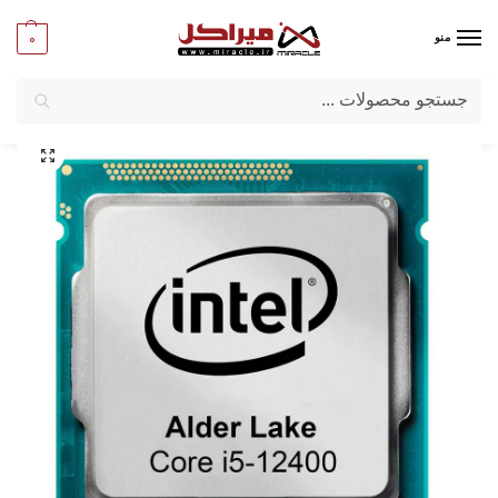
0
منو
جستجو
میراکل
/
کامپیوتر
/
قطعات اصلی
/
پردازنده