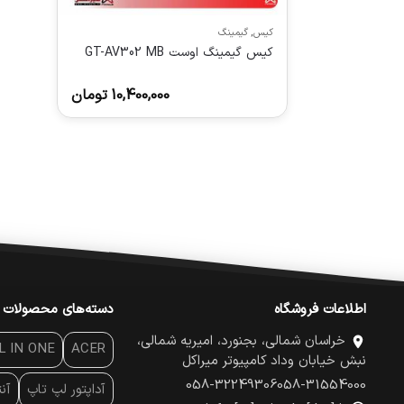
کیس
,
گیمینگ
کیس گیمینگ اوست GT-AV302 MB
10,400,000
تومان
اطلاعات فروشگاه
دسته‌های محصولات
خراسان شمالی، بجنورد، امیریه شمالی،
L IN ONE
ACER
نبش خیابان وداد کامپیوتر میراکل
058-32249306
058-31554000
آداپتور لپ تاپ
آن