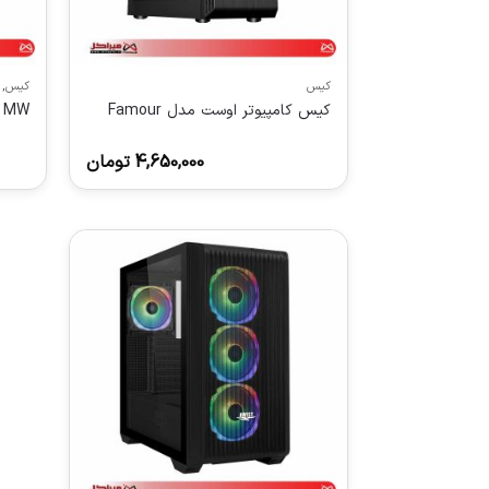
کیس
کیس
,
کیس کامپیوتر اوست مدل Famour
4 MW
4,650,000
تومان