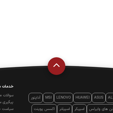
خدمات م
سوالات م
AL
ASUS
HUAWEI
LENOVO
MSI
آداپتور
پیگیری س
تن‌ های وایرلس
اسپیکر
اسپیلتر
اکسس پوینت
سیاست ح