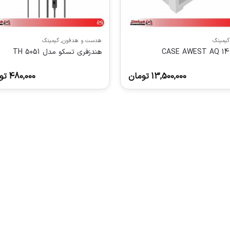
گیمینگ
هدست و هدفون
,
گیمینگ
CASE AWEST AQ 1
هندزفری تسکو مدل TH 5051
13,500,000
تومان
480,000
تو