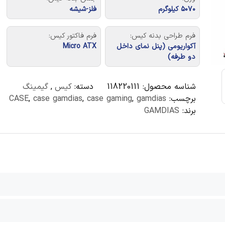
۵۰۷۰ کیلوگرم
فلز-شیشه
فرم طراحی بدنه کیس:
فرم فاکتور کیس:
آکواریومی (پنل نمای داخل
Micro ATX
دو طرفه)
شناسه محصول:
118220111
دسته:
کیس
,
گیمینگ
برچسب:
gamdias
,
case gaming
,
case gamdias
,
CASE
برند:
GAMDIAS