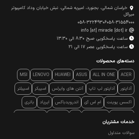
خراسان شمالی، بجنورد، امیریه شمالی، نبش خیابان وداد کامپیوتر
میراکل
058-32249306
058-31554000
info [at] miracle [dot] ir
ساعت پاسخگویی صبح 8:30 الی 13:30
ساعت پاسخگویی عصر 17 الی 21
دسته‌های محصولات
MSI
LENOVO
HUAWEI
ASUS
ALL IN ONE
ACER
آداپتور
آداپتور لپ تاپ
آنتن‌ های وایرلس
اسپیکر
اسپیلتر
اکسس پوینت
ام اس آی
اندرویدباکس
ایرپاد
باتری
بارکد خوان
برند لپ تاپ
پاور
پاور بانک
پایه خنک کننده
خدمات مشتریان
پایه سقفی
پایه نگهدارنده
پچ کورد شبکه
پد موس
پردازنده
سوالات متداول