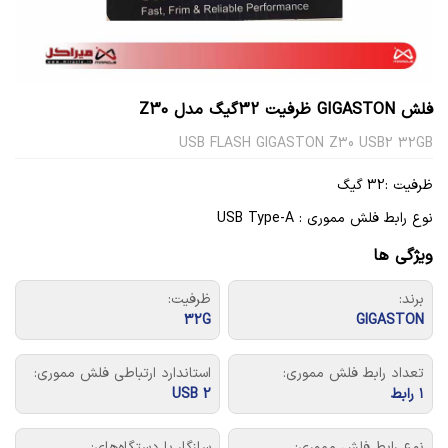
فلش GIGASTON ظرفیت 32گیگ مدل Z30
USB FLASH GIGASTON Z30 USB2 32GB
ظرفیت :32 گیگ
نوع رابط فلش مموری : USB Type-A
ویژگی ها
برند:
ظرفیت:
32G
GIGASTON
تعداد رابط فلش مموری:
استاندارد ارتباطی فلش مموری:
۱ رابط
USB 2
نوع رابط فلش مموری:
سازگار با دستگاه‌های: