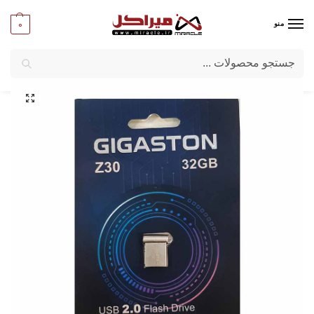
0
منو
جستجو
میراکل
/
کامپیوتر
/
قطعات جانبی
/
فلش مموری