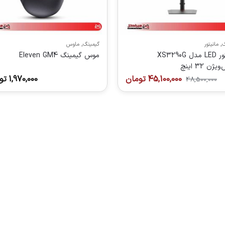
گ
,
مانیتور
گیمینگ
,
ماوس
مانیتور LED مدل XS3290G
موس گیمینگ Eleven GM4
ژن 32 اینچ
45,100,000
تومان
1,970,000
تو
48,500,000