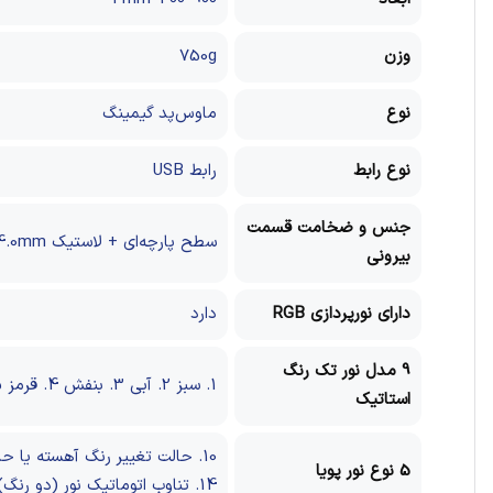
وزن
750g
نوع
ماوس‌پد گیمینگ
نوع رابط
رابط USB
جنس و ضخامت قسمت
سطح پارچه‌ای + لاستیک 4.0mm
بیرونی
دارای نورپردازی RGB
دارد
9 مدل نور تک رنگ
1. سبز
2. آبی
3. بنفش
4. قرمز
5. 
استاتیک
10. حالت تغییر رنگ آهسته یا حالت تنفس. (9 تغییر اتومایتک بین تک رنگ ها)
5 نوع نور پویا
14. تناوب اتوماتیک نور (دو رنگ)