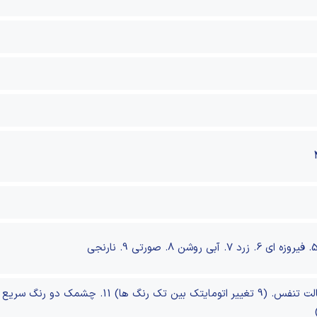
فیروزه ای
6. زرد
7. آبی روشن
8. صورتی
9. نارنجی
11. چشمک دو رنگ سریع