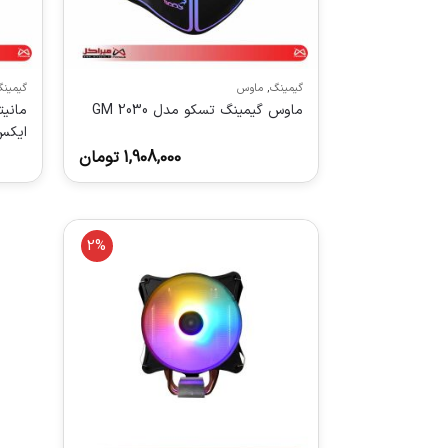
گیمینگ
,
ماوس
گیمین
ماوس گیمینگ تسکو مدل GM 2030
ایکس‌وی
1,908,000
تومان
2%