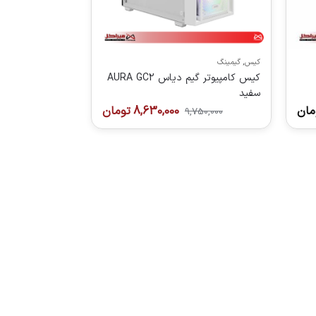
کیس
,
گیمینگ
کیس کامپیوتر گیم دیاس AURA GC2
سفید
مان
8,630,000
تومان
9,750,000