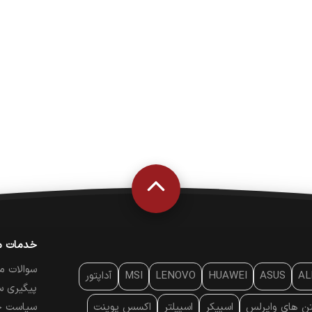
خدمات م
سوالات م
AL
ASUS
HUAWEI
LENOVO
MSI
آداپتور
پیگیری س
تن‌ های وایرلس
اسپیکر
اسپیلتر
اکسس پوینت
سیاست ح