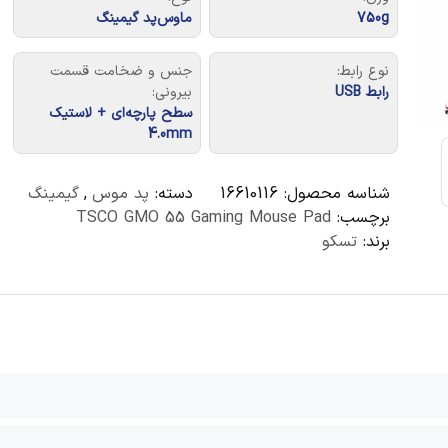
750g
ماوس‌پد گیمینگ
نوع رابط:
جنس و ضخامت قسمت
رابط USB
بیرونی:
سطح پارچه‌ای + لاستیک
4.0mm
شناسه محصول:
16610116
دسته:
پد موس
,
گیمینگ
برچسب:
TSCO GMO 55 Gaming Mouse Pad
برند:
تسکو