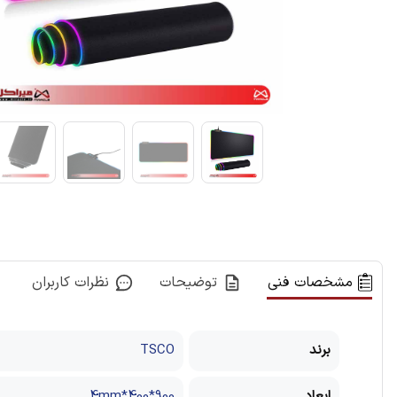
مشخصات فنی
توضیحات
نظرات کاربران
برند
TSCO
ابعاد
900*400*4mm