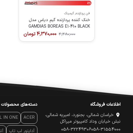
فن پردازنده
,
گیمینگ
خنک کننده پردازنده گیم دیاس مدل
GAMDIAS BOREAS E1-410 BLACK
4,370,000
تومان
4,480,000
اطلاعات فروشگاه
دسته‌های محصولات
خراسان شمالی، بجنورد، امیریه شمالی،
L IN ONE
ACER
نبش خیابان وداد کامپیوتر میراکل
058-32249306
058-31554000
آداپتور لپ تاپ
آن