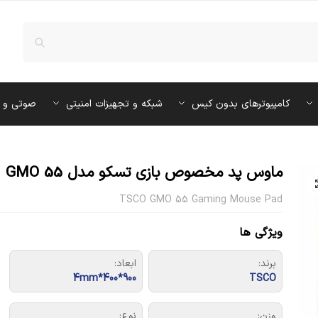
کامپیوترهای بدون کیس
شبکه و تجهیزات امنیتی
صوتی و 
ماوس پد مخصوص بازی تسکو مدل GMO 55
TSCO GMO 55 Gaming Mouse Pad
ویژگی ها
برند:
ابعاد:
900*400*4mm
TSCO
وزن:
نوع: