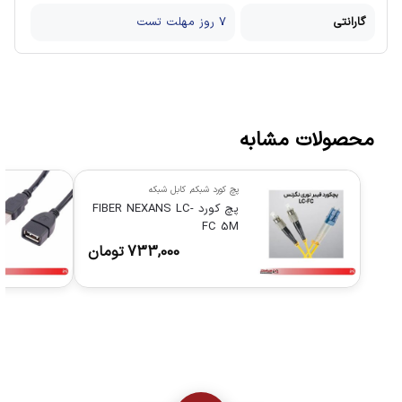
گارانتی
7 روز مهلت تست
محصولات مشابه
پچ کورد شبکه
,
کابل شبکه
پچ كورد FIBER NEXANS LC-
FC 5M
733,000
تومان