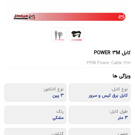
کابل POWER 3M
3PIN Power Cable 3m
ویژگی ها
نوع کابل:
نوع کانکتور:
کابل برق کیس و سرور
3 پین
طول کابل:
رنگ:
3 متر
مشکی
جنس:
گارانتی: