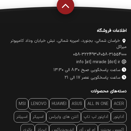
اطلاعات فروشگاه
خراسان شمالی، بجنورد، امیریه شمالی، نبش خیابان وداد کامپیوتر
میراکل
058-32249306
058-31554000
info [at] miracle [dot] ir
ساعت پاسخگویی صبح 8:30 الی 13:30
ساعت پاسخگویی عصر 17 الی 21
دسته‌های محصولات
MSI
LENOVO
HUAWEI
ASUS
ALL IN ONE
ACER
آداپتور
آداپتور لپ تاپ
آنتن‌ های وایرلس
اسپیکر
اسپیلتر
اکسس پوینت
ام اس آی
اندرویدباکس
ایرپاد
باتری