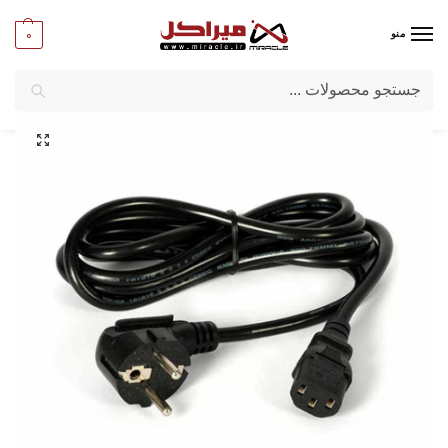
0
منو
جستجو
میراکل
/
کامپیوتر
/
کابل