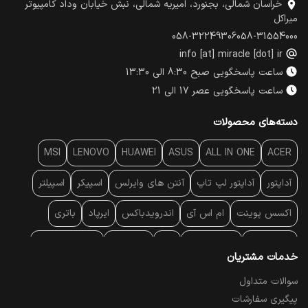
خراسان شمالی، بجنورد، امیریه شمالی، نبش خیابان وداد کامپیوتر
میراکل
058-32249306
058-31554000
info [at] miracle [dot] ir
ساعت پاسخگویی صبح 8:30 الی 13:30
ساعت پاسخگویی عصر 17 الی 21
دسته‌های محصولات
MSI
LENOVO
HUAWEI
ASUS
ALL IN ONE
ACER
آداپتور
آداپتور لپ تاپ
آنتن‌ های وایرلس
اسپیکر
اسپیلتر
اکسس پوینت
ام اس آی
اندرویدباکس
ایرپاد
باتری
بارکد خوان
برند لپ تاپ
پاور
پاور بانک
پایه خنک کننده
خدمات مشتریان
پایه سقفی
پایه نگهدارنده
پچ کورد شبکه
پد موس
پردازنده
سوالات متداول
پیگیری سفارشات
پرده نمایش
پرینتر حرارتی
پرینتر لیبل - بارکد
پرینتر لیزری