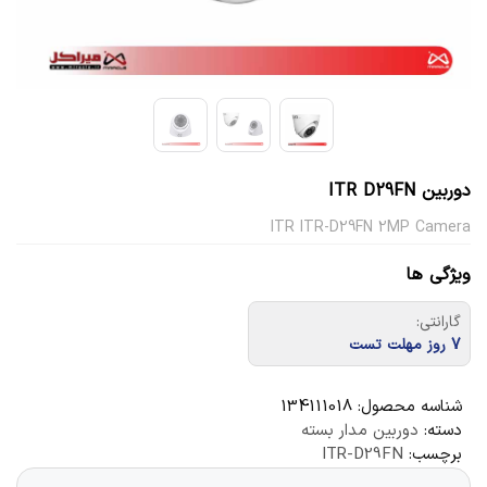
دوربین ITR D29FN
ITR ITR-D29FN 2MP Camera
ویژگی ها
گارانتی:
7 روز مهلت تست
شناسه محصول:
134111018
دسته:
دوربین مدار بسته
برچسب:
ITR-D29FN