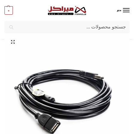
0
منو
جستجو
میراکل
/
کامپیوتر
/
کابل
/
کابل USB