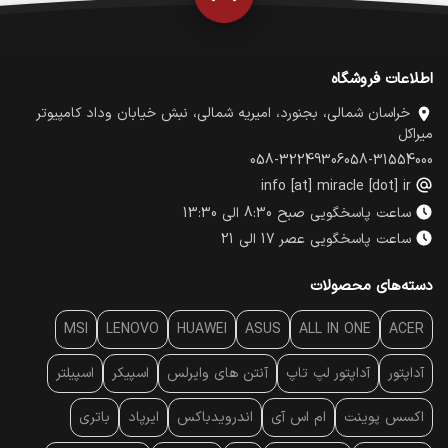
اطلاعات فروشگاه
خراسان شمالی، بجنورد، امیریه شمالی، نبش خیابان وداد کامپیوتر
میراکل
058-32249306
058-31554000
info [at] miracle [dot] ir
ساعت پاسخگویی صبح 8:30 الی 13:30
ساعت پاسخگویی عصر 17 الی 21
دسته‌های محصولات
MSI
LENOVO
HUAWEI
ASUS
ALL IN ONE
ACER
آداپتور
آداپتور لپ تاپ
آنتن‌ های وایرلس
اسپیکر
اسپیلتر
اکسس پوینت
ام اس آی
اندرویدباکس
ایرپاد
باتری