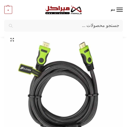
0
منو
جستجو
میراکل
/
کامپیوتر
/
کابل
/
کابل HDMI