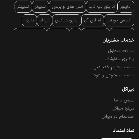
آداپتور
آداپتور لپ تاپ
آنتن‌ های وایرلس
اسپیکر
اسپیلتر
اکسس پوینت
ام اس آی
اندرویدباکس
ایرپاد
باتری
بارکد خوان
برند لپ تاپ
پاور
پاور بانک
پایه خنک کننده
خدمات مشتریان
پایه سقفی
پایه نگهدارنده
پچ کورد شبکه
پد موس
پردازنده
سوالات متداول
پیگیری سفارشات
پرده نمایش
پرینتر حرارتی
پرینتر لیبل - بارکد
پرینتر لیزری
سیاست حریم خصوصی
تبلت و موبایل
تجهیزات پسیو شبکه
تلفن رومیزی تحت شبکه
سیاست مرجوعی و عودت
تلویزیون
چراغ مطالعه
حافظه SSD
خمیر سیلیکون
میراکل
تماس با ما
درایو نوری
درایو نوری اکسترنال
دستگاه حضور غیاب
درباره میراکل
دستگاه ضبط تصاویر
دسته بازی
دوربین مدار بسته
رک
استخدام در میراکل
رم کامپیوتر
رم لپ تاپ
ریبون و رول حرارتی
ساعت هوشمند
نماد اعتماد