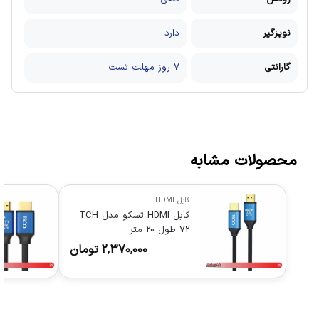
نویزگیر
دارد
گارانتی
7 روز مهلت تست
محصولات مشابه
کابل HDMI
کابل HDMI تسکو مدل TCH
72 طول 20 متر
2,370,000
تومان