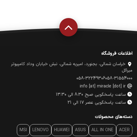
اطلاعات فروشگاه
خراسان شمالی، بجنورد، امیریه شمالی، نبش خیابان وداد کامپیوتر
میراکل
058-32249306
058-31554000
info [at] miracle [dot] ir
ساعت پاسخگویی صبح 8:30 الی 13:30
ساعت پاسخگویی عصر 17 الی 21
دسته‌های محصولات
MSI
LENOVO
HUAWEI
ASUS
ALL IN ONE
ACER