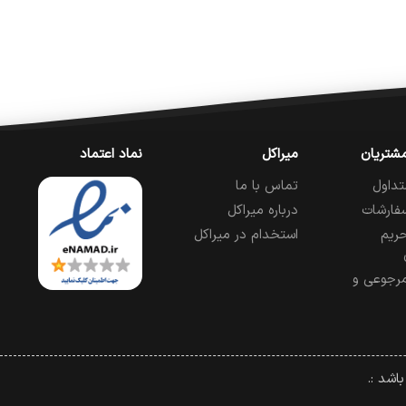
شتریان
میراکل
نماد اعتماد
تداول
تماس با ما
فارشات
درباره میراکل
ریم
استخدام در میراکل
رجوعی و
اشد :.