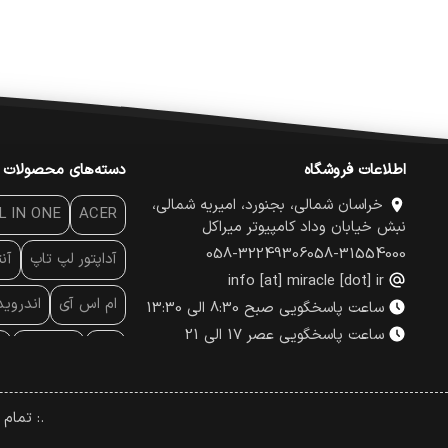
اطلاعات فروشگاه
دسته‌های محصولات
خراسان شمالی، بجنورد، امیریه شمالی،
L IN ONE
ACER
نبش خیابان وداد کامپیوتر میراکل
058-32249306
058-31554000
آداپتور لپ تاپ
آن
info [at] miracle [dot] ir
ام اس آی
اندروی
ساعت پاسخگویی صبح 8:30 الی 13:30
ساعت پاسخگویی عصر 17 الی 21
پاور
پاور بانک
پ
پچ کورد شبکه
پد
.: تمام
پرینتر لیبل - بارکد