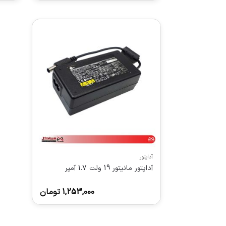
آداپتور
آداپتور مانیتور 19 ولت 1.7 آمپر
1,253,000
تومان