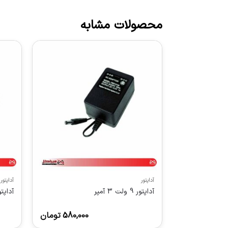
محصولات مشابه
آداپتور
آداپتور
آداپتور 9 ولت 3 آمپر
آداپتور ما
580,000
تومان