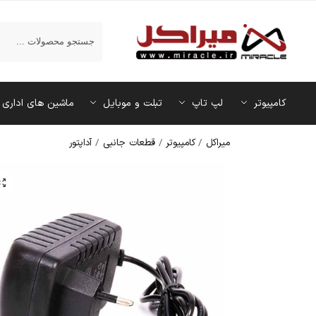
جستجو
کامپیوتر
لپ تاپ
تبلت و موبایل
ماشین‌ های اداری
میراکل
/
کامپیوتر
/
قطعات جانبی
/
آداپتور