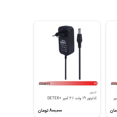
آداپتور
آداپتور 19 ولت 2.1 آمپر +DETEX
مان
800,000
تومان