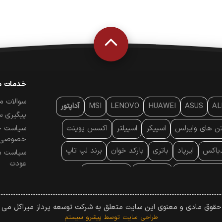
خدمات م
سوالات م
AL
ASUS
HUAWEI
LENOVO
MSI
آداپتور
پیگیری س
تن‌ های وایرلس
اسپیکر
اسپیلتر
اکسس پوینت
سیاست ح
خصوصی
دباکس
ایرپاد
باتری
بارکد خوان
برند لپ تاپ
سیاست م
عودت
ایه خنک کننده
پایه سقفی
پایه نگهدارنده
 موس
پردازنده
پرده نمایش
پرینتر حرارتی
 حقوق مادی و معنوی این سایت متعلق به شرکت توسعه پرداز میراکل می ب
پرینتر لیزری
تبلت و موبایل
تجهیزات پسیو شبکه
طراحی سایت
توسط پیشرو سیستم