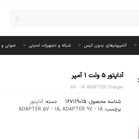
کامپیوترهای بدون کیس
شبکه و تجهیزات امنیتی
صوتی و 
آداپتور 5 ولت 1 آمپر
5V - 1A ADAPTER Charger
شناسه محصول:
167119015
دسته:
آداپتور
برچسب:
ADAPTER 9V - 1A
,
ADAPTER 5V - 1A