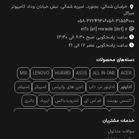
خراسان شمالی، بجنورد، امیریه شمالی، نبش خیابان وداد کامپیوتر
میراکل
058-32249306
058-31554000
info [at] miracle [dot] ir
ساعت پاسخگویی صبح 8:30 الی 13:30
ساعت پاسخگویی عصر 17 الی 21
دسته‌های محصولات
MSI
LENOVO
HUAWEI
ASUS
ALL IN ONE
ACER
آداپتور
آداپتور لپ تاپ
آنتن‌ های وایرلس
اسپیکر
اسپیلتر
اکسس پوینت
ام اس آی
اندرویدباکس
ایرپاد
باتری
بارکد خوان
برند لپ تاپ
پاور
پاور بانک
پایه خنک کننده
خدمات مشتریان
پایه سقفی
پایه نگهدارنده
پچ کورد شبکه
پد موس
پردازنده
سوالات متداول