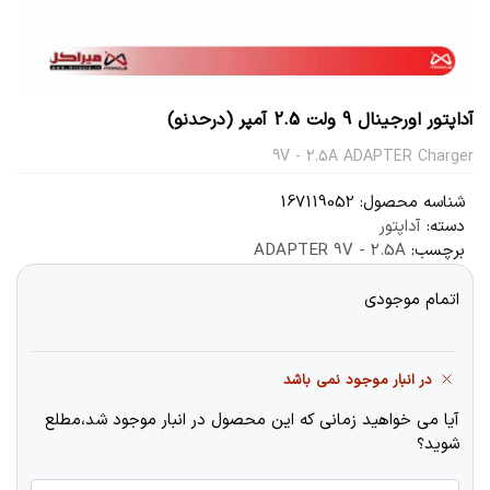
آداپتور اورجینال 9 ولت 2.5 آمپر (درحدنو)
9V - 2.5A ADAPTER Charger
شناسه محصول:
167119052
دسته:
آداپتور
برچسب:
ADAPTER 9V - 2.5A
اتمام موجودی
در انبار موجود نمی باشد
آیا می خواهید زمانی که این محصول در انبار موجود شد،مطلع
شوید؟