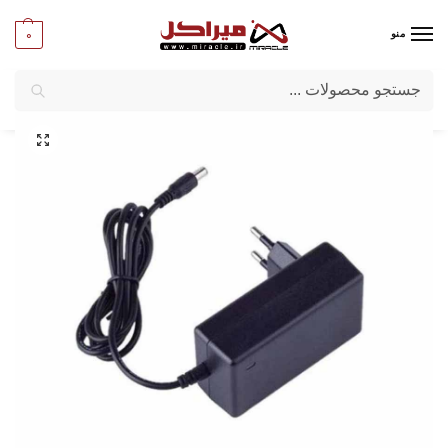
0
منو
جستجو
میراکل
/
کامپیوتر
/
قطعات جانبی
/
آداپتور